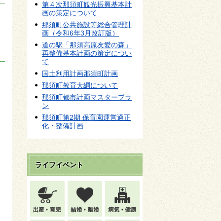
第４次那須町観光振興基本計
画の策定について
那須町公共施設等総合管理計
画（令和6年3月改訂版）
道の駅「那須高原友愛の森」
再整備基本計画の策定につい
て
国土利用計画那須町計画
那須町教育大綱について
那須町都市計画マスタープラ
ン
那須町第2期 保育園運営適正
化・整備計画
ライフイベント