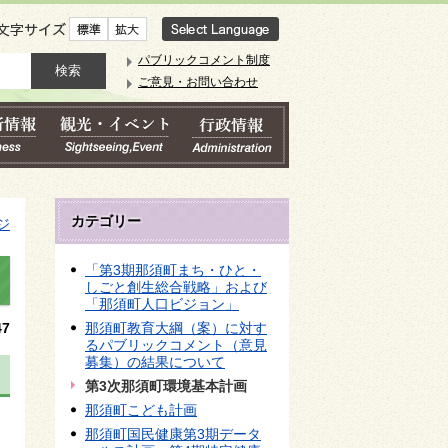
文字サイズ
パブリックコメント制度
ご意見・お問い合わせ
カテゴリー
ジ
「第3期那須町まち・ひと・
しごと創生総合戦略」および
「那須町人口ビジョン」
7
那須町教育大綱（案）に対す
るパブリックコメント（意見
募集）の結果について
第3次那須町環境基本計画
那須町こども計画
那須町国民健康第3期データ