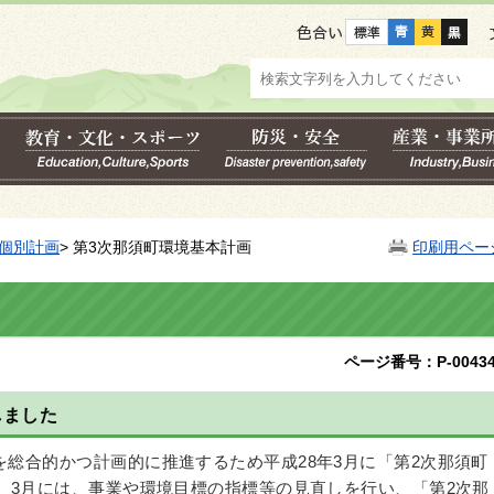
色合い
個別計画
> 第3次那須町環境基本計画
印刷用ペー
ページ番号：P-00434
しました
総合的かつ計画的に推進するため平成28年3月に「第2次那須町
年）3月には、事業や環境目標の指標等の見直しを行い、「第2次那