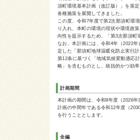
須町環境基本計画（改訂版）」を策定
各種施策を展開してきました。
この度、令和7年度で第2次那須町環
り入れ、本町の環境の現状や環境政策
向性を提示するため、「第3次那須町
なお、本計画には、令和4年（2022
定した「那須町地球温暖化防止実行計
第12条に基づく「地域気候変動適応
略」を含むものとし、統括的かつ効率
計画期間
本計画の期間は、令和8年度（2026年
計画の中間年である令和12年度（20
を行うこととします。
全編