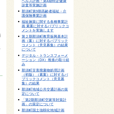
ヘルス計画・第4期特定健康
診査等実施計画
那須町第9期高齢者福祉・介
護保険事業計画
福祉施策に関する各種事業計
画 素案に対するパブリックコ
メントを実施します
策
第２期那須町教育振興基本計
画（案）に対するパブリック
コメント（意見募集）の結果
戦
について
デジタル・トランスフォーメ
ーション（DX）推進の取り組
み
那須町災害廃棄物処理計画
（初版）（素案）に対するパ
ブリックコメント（意見募
、
集）の結果
し
那須町地域公共交通計画の策
定について
「第2期那須町空家等対策計
画」の策定について
那須町国土強靱化地域計画