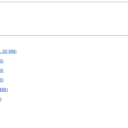
30 MB)
B)
B)
B)
MB)
)