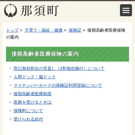
トップ
>
子育て・福祉・健康
>
保険証
> 後期高齢者医療保険
の案内
後期高齢者医療保険の案内
窓口負担割合の見直し（2割負担施行）について
人間ドック・脳ドック
マイナンバーカードの保険証利用登録について
後期高齢者医療制度
医療を受けるときは
保険料について
受けられる給付