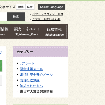
文字サイズ
パブリックコメント制度
ご意見・お問い合わせ
カテゴリー
ジ
Jアラート
緊急速報メール
那須町安全安心メール
防災行政無線
被災された方へ
東日本大震災関連情報