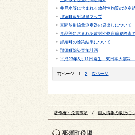
井戸水等に含まれる放射性物質の測定
那須町放射線量マップ
空間放射線量測定器の貸出しについて
食品等に含まれる放射性物質簡易検査
那須町の除染結果について
那須町除染実施計画
平成23年3月11日発生「東日本大震災
前ページ
1
2
次ページ
著作権・免責事項
個人情報の取扱に