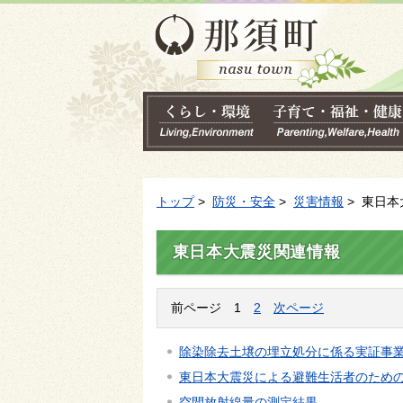
トップ
>
防災・安全
>
災害情報
> 東日
東日本大震災関連情報
前ページ
1
2
次ページ
除染除去土壌の埋立処分に係る実証事
東日本大震災による避難生活者のため
空間放射線量の測定結果