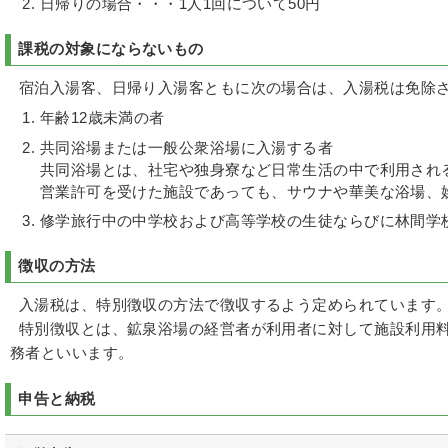
日帰りの場合・・・1人1回について50円
課税の対象にならないもの
宿泊入湯客、日帰り入湯客ともに次の場合は、入湯税は免除
年齢12歳未満の者
共同浴場または一般公衆浴場に入湯する者
共同浴場とは、社宅や独身寮など日常生活の中で利用され
営業許可を受けた施設であっても、サウナや華美な浴場、
修学旅行中の中学校および高等学校の生徒ならびに林間学
徴収の方法
入湯税は、特別徴収の方法で徴収するよう定められています
特別徴収とは、鉱泉浴場の経営者が利用者に対して施設利用料
務者といいます。
申告と納税