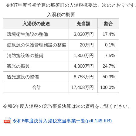
令和7年度当初予算の那須町の入湯税概要は、次のとおりです
入湯税の概要
入湯税の使途
充当額
割合
環境衛生施設の整備
3,030万円
17.4%
鉱泉源の保護管理施設の整備
20万円
0.1%
消防施設等の整備
1,300万円
7.5%
観光の振興
4,300万円
24.7%
観光施設の整備
8,758万円
50.3%
合計
17,408万円
100.0%
令和6年度入湯税の充当事業決算は次の資料をご覧ください。
令和6年度決算入湯税充当事業一覧(pdf 149 KB)