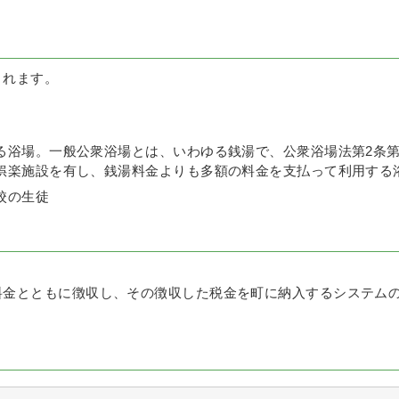
されます。
る浴場。一般公衆浴場とは、いわゆる銭湯で、公衆浴場法第2条第
娯楽施設を有し、銭湯料金よりも多額の料金を支払って利用する
校の生徒
。
金とともに徴収し、その徴収した税金を町に納入するシステム