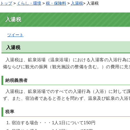
トップ
>
くらし・環境
>
税・保険料
>
入湯税
> 入湯税
入湯税
ツイート
入湯税
入湯税は、鉱泉浴場（温泉浴場）における入湯客の入浴行為に
備ならびに観光の振興（観光施設の整備を含む。）の費用に充
納税義務者
入湯税は、鉱泉浴場でのすべての入湯行為（入浴）に対して課
ず、また、宿泊者であると否とを問わず、温泉及び鉱泉の入浴
税率
宿泊する場合・・・1人1日について150円