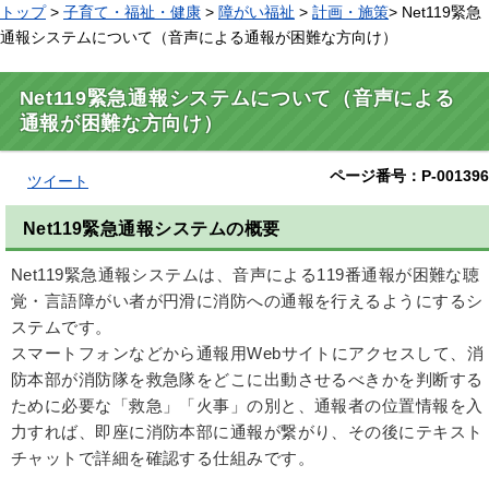
トップ
>
子育て・福祉・健康
>
障がい福祉
>
計画・施策
> Net119緊急
通報システムについて（音声による通報が困難な方向け）
Net119緊急通報システムについて（音声による
通報が困難な方向け）
ページ番号：P-001396
ツイート
Net119緊急通報システムの概要
Net119緊急通報システムは、音声による119番通報が困難な聴
覚・言語障がい者が円滑に消防への通報を行えるようにするシ
ステムです。
スマートフォンなどから通報用Webサイトにアクセスして、消
防本部が消防隊を救急隊をどこに出動させるべきかを判断する
ために必要な「救急」「火事」の別と、通報者の位置情報を入
力すれば、即座に消防本部に通報が繋がり、その後にテキスト
チャットで詳細を確認する仕組みです。