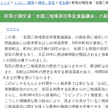
トップ
>
くらし・環境
>
移住・定住
>
空き家
> 町長が国交省「全国
町長が国交省「全国二地域居住等促進協議会」の副
ツイート
この度、「全国二地域居住等推進協議会」の副会長に就任い
同協議会には栃木県をはじめ36道府県、565市町村が参加し
那須町は、町内に約1万棟の別荘があり、全国でも屈指の別荘
別荘の歴史も古く、大正15年に那須御用邸が開設されると首
くの別荘が建てられました。
別荘の歴史が二地域居住の歴史でもありますので、那須町は古
また、当町は1390年の歴史を有する那須温泉があり、年間5
大きな打撃を受けております。
このピンチをなんとか打開すべく栃木県では初となる「お試し
首都圏在住のかたが、別荘を利用する従来からの二地域居住に
さらに、令和3年4月から役場内に「リビングシフト推進室」
こうした積極的な取り組みにより、高まりを見せている二地域
二地域居住に関する様々な事例や施策の情報を交換できる「全