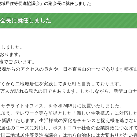
二地域居住等促進協議会」の副会長に就任しました
会長に就任しました
たしました。
ております。
地でございます。
都圏からのアクセスの良さや、日本百名山の一つであります那須
くから二地域居住を実践してきた町と自負しております。
00万人が訪れる観光の町でもあります。しかしながら、新型コロ
サテライトオフィス」を令和2年8月に設置いたしました。
加え、テレワーク等を前提とした「新しい生活様式」に対応し
を新設いたします。生活様式の変化をチャンスと捉え機を逃さな
居住のニーズに対応し、ポストコロナ社会の企業誘致につなげ
国二地域居住等促進協議会」は地方自治体には大変ありがたい