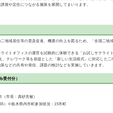
誘致や定住につながる施策を展開してまいります。
二地域居住等の普及促進、機運の向上を図るため、「全国二地域
ライトオフィスの運営を試験的に体験できる「お試しサテライ
え、テレワーク等を前提とした「新しい生活様式」に対応した二
策などの共有や発信、課題の検討などを実施していきます。
み受付分）
市（市長：真砂充敏）
65）※栃木県内市町参加状況：15市町