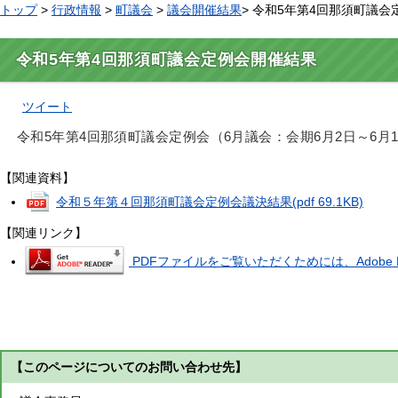
トップ
>
行政情報
>
町議会
>
議会開催結果
> 令和5年第4回那須町議
令和5年第4回那須町議会定例会開催結果
ツイート
令和5年第4回那須町議会定例会（6月議会：会期6月2日～6
【関連資料】
令和５年第４回那須町議会定例会議決結果
(pdf 69.1KB)
【関連リンク】
PDFファイルをご覧いただくためには、Adobe R
【このページについてのお問い合わせ先】