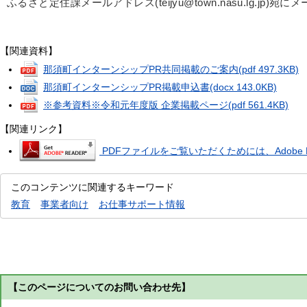
ふるさと定住課メールアドレス(teijyu@town.nasu.lg.jp)
【関連資料】
那須町インターンシップPR共同掲載のご案内
(pdf 497.3KB)
那須町インターンシップPR掲載申込書
(docx 143.0KB)
※参考資料※令和元年度版 企業掲載ページ
(pdf 561.4KB)
【関連リンク】
PDFファイルをご覧いただくためには、Adobe R
このコンテンツに関連するキーワード
教育
事業者向け
お仕事サポート情報
【このページについてのお問い合わせ先】