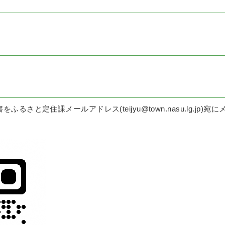
るさと定住課メールアドレス(teijyu@town.nasu.lg.jp)