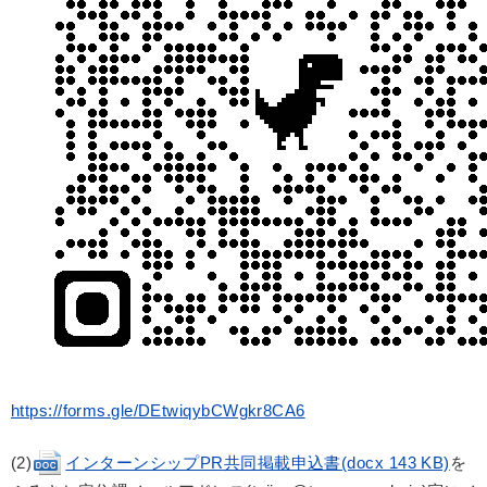
https://forms.gle/DEtwiqybCWgkr8CA6
(2)
インターンシップPR共同掲載申込書(docx 143 KB)
を