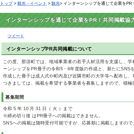
トップ
>
観光・イベント
>
観光
> インターンシップを通じて企業をPR
インターンシップを通じて企業をPR！共同掲載協力
ツイート
インターンシップPR共同掲載について
この度、那須町では、地域事業者の若手人材活用を支援し、学
ーンシップをPR冊子の令和5・6年度版の作成と、新たにSN
作成した冊子は成人式や町内及び近隣市町の大学等へ配布し、
つきましては、掲載を希望する事業者を募集しますので、積極
募集期間
令和 5 年 10 月 31 日（ 火 ）まで
※締め切り後 はPR冊子への掲載はできません。
SNSへの掲載は随時受付可能ですが、応募順に掲載しますの