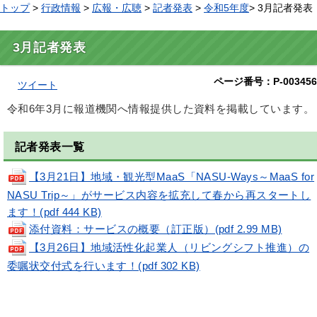
トップ
>
行政情報
>
広報・広聴
>
記者発表
>
令和5年度
> 3月記者発表
3月記者発表
ページ番号：P-003456
ツイート
令和6年3月に報道機関へ情報提供した資料を掲載しています。
記者発表一覧
【3月21日】地域・観光型MaaS「NASU-Ways～MaaS for
NASU Trip～」がサービス内容を拡充して春から再スタートし
ます！(pdf 444 KB)
添付資料：サービスの概要（訂正版）(pdf 2.99 MB)
【3月26日】地域活性化起業人（リビングシフト推進）の
委嘱状交付式を行います！(pdf 302 KB)