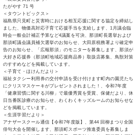
たがやす 71 号
＜タウントピックス＞
福島県只見町と災害時における相互応援に関する協定を締結し
ました、物価高対応子育て応援手当を支給します、1月議会臨
時会一般会計補正予算など4議案を可決、那須町長選挙および
那須町議会議員補欠選挙のお知らせ、大田原税務署より確定申
告のお知らせ、「広報那須」のモニターを募集します、那須が
大好き応援券（那須町地域応援商品券）取扱店募集、鳥獣対策
のすすめなどを掲載しています。
＜子育て・ほけんだより＞
福祉タクシー利用券の交付申請を受け付けます町内の園児たち
にクリスマスケーキがプレゼントされました！、令和7年度
「健康習慣に関する川柳」で最優秀賞を受賞、保健だより、休
日当番医診療のお知らせ、わくわくキッズルームのお知らせな
どを掲載しています。
＜生涯学習だより＞
アナザースクール通信【令和7年度版】、第44 回柳まつり全国
俳句大会を開催します、那須町スポーツ推進委員を募集しま