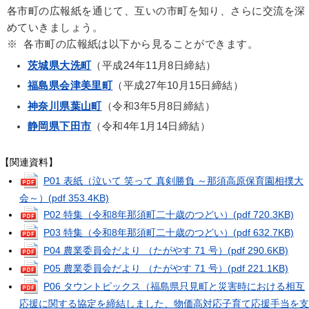
各市町の広報紙を通じて、互いの市町を知り、さらに交流を深
めていきましょう。
※ 各市町の広報紙は以下から見ることができます。
茨城県大洗町
（平成24年11月8日締結）
福島県会津美里町
（平成27年10月15日締結）
神奈川県葉山町
（令和3年5月8日締結）
静岡県下田市
（令和4年1月14日締結）
【関連資料】
P01 表紙（泣いて 笑って 真剣勝負 ～那須高原保育園相撲大
会～）
(pdf 353.4KB)
P02 特集（令和8年那須町二十歳のつどい）
(pdf 720.3KB)
P03 特集（令和8年那須町二十歳のつどい）
(pdf 632.7KB)
P04 農業委員会だより （たがやす 71 号）
(pdf 290.6KB)
P05 農業委員会だより （たがやす 71 号）
(pdf 221.1KB)
P06 タウントピックス（福島県只見町と災害時における相互
応援に関する協定を締結しました、物価高対応子育て応援手当を支