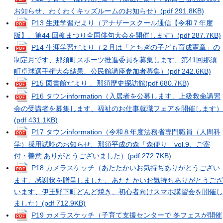
お知らせ、わくわくキッズルームのお知らせ）
(pdf 291.8KB)
P13 生涯学習だより（アナザースクール通信【令和７年度
版】、第44 回柳まつり全国俳句大会を開催します）
(pdf 287.7KB)
P14 生涯学習だより（２月は「とちぎの子ども育成憲章」の
制定月です、那須町スポーツ推進委員を募集します、第41回那須
町卓球選手権大会結果、公民館講座参加者募集）
(pdf 242.6KB)
P15 図書館だより 、那須歴史探訪館
(pdf 680.7KB)
P16 タウンinformation（入居者を公募します、上級救命講習
会の受講者を募集します、福祉のお仕事就職フェアを開催します）
(pdf 431.1KB)
P17 タウンinformation（令和８年度法務省専門職員（人間科
学）採用試験のお知らせ、那須平成の森「森便り」vol.9、ご寄
付・善意 ありがとうございました）
(pdf 272.7KB)
P18 カメラスケッチ（あたたかいお気持ちありがとうござい
ます、感謝状を贈呈しました、あたたかいお気持ちありがとうござ
います、伊王野下町どんど焼き、初心者向けスマホ講習会を開催し
ました）
(pdf 712.9KB)
P19 カメラスケッチ（子育て支援センターで 冬フェスが開催