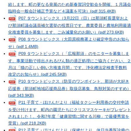
給します、町の更なる発展のため新春賀詞交歓会を開催、１月議会
臨時会一般会計補正予算など４議案を可決）
(pdf 315.4KB)
P07 タウントピックス（3月22日（日）は那須町長選挙およ
び那須町議会議員補欠選挙の投票日です、農業委員と農地利用最適
化推進委員を募集します、ごみ減量化のお願い）
(pdf 273.6KB)
P08 タウントピックス（大田原税務署より確定申告のお知ら
せ）
(pdf 1.4MB)
P09 タウントピックス（「広報那須」のモニターを募集しま
す、事業活動で排出されるびん類の適正処理にご協力ください、２
月は「猫の正しい飼い方推進月間」です、浄化槽法定検査手数料
改定のお知らせ）
(pdf 245.5KB)
P10 タウントピックス（防災のワンポイント、那須が大好き
応援券（那須町地域応援商品券）取扱店募集、鳥獣対策のすすめ）
(pdf 343.9KB)
P11 子育て・ほけんだより（福祉タクシー利用券の交付申請
を受け付けます、町内の園児たちにクリスマスケーキがプレゼント
されました！、令和7年度「健康習慣に関する川柳」で最優秀賞を
受賞）
(pdf 218.2KB)
P12 子育て・ほけんだより（保健だより，休日当番医診療の