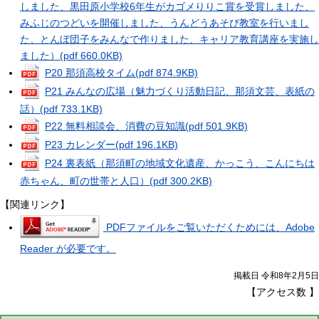
しました、黒田原小学校6年生がカゴメりりこ賞を受賞しました、
みふじのつどいを開催しました、うんどうあそび教室を行いまし
た、とんぼ団子をみんなで作りました、キャリア教育講座を実施し
ました）
(pdf 660.0KB)
P20 那須高校タイム
(pdf 874.9KB)
P21 みんなの広場（魅力づくり活動日記、那須文芸、表紙の
話）
(pdf 733.1KB)
P22 無料相談会、消費の豆知識
(pdf 501.9KB)
P23 カレンダー
(pdf 196.1KB)
P24 裏表紙（那須町の地域文化遺産、かっこう、こんにちは
赤ちゃん、町の世帯と人口）
(pdf 300.2KB)
【関連リンク】
PDFファイルをご覧いただくためには、Adobe
Reader が必要です。
掲載日 令和8年2月5日
【アクセス数
】