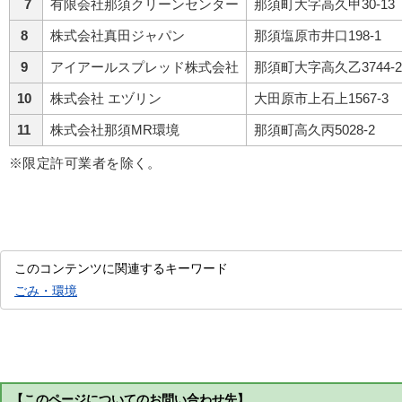
7
有限会社那須クリーンセンター
那須町大字高久甲30-13
8
株式会社真田ジャパン
那須塩原市井口198-1
9
アイアールスプレッド株式会社
那須町大字高久乙3744-2
10
株式会社 エヅリン
大田原市上石上1567-3
11
株式会社那須MR環境
那須町高久丙5028-2
※限定許可業者を除く。
このコンテンツに関連するキーワード
ごみ・環境
【このページについてのお問い合わせ先】