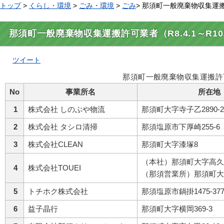
トップ
>
くらし・環境
>
ごみ・環境
>
ごみ
> 那須町一般廃棄物収集運搬許可
那須町一般廃棄物収集運搬許可業者（R8.4.1～R10.
ツイート
那須町一般廃棄物収集運搬許
No
事業所名
所在地
1
株式会社 しのぶや物流
那須町大字寺子乙2890-2
2
株式会社 タシロ清掃
那須塩原市下厚崎255-6
3
株式会社CLEAN
那須町大字漆塚8
（本社）那須町大字高久甲
4
株式会社TOUEI
（那須営業所）那須町大字
5
トチホク株式会社
那須塩原市鍋掛1475-37
6
益子晶行
那須町大字横岡369-3