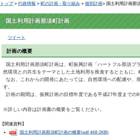
トップ
>
行政情報
>
町の計画・取り組み
>
個別計画
> 国土利用計画那
国土利用計画那須町計画
ツイート
計画の概要
国土利用計画那須町計画は、町振興計画「ハートフル那須プラ
然環境との共生をテーマとした土地利用を推進するとともに、
なお、これからの開発にあたっては、自然環境への配慮や、良
す。
計画の期間は、振興計画の目標年度である平成27年度までの
※詳しい内容は計画書の概要をご覧ください。
【関連資料】
国土利用計画那須町計画の概要
(pdf 468.2KB)