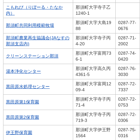
こもれび（りぼーる・たなか
那須町大字寺子乙
内）
1240-1
那須町大字大島19
0287-77-
那須町共同利用模範牧場
88
0676
那須町農業再生協議会(JAなすの
那須町大字寺子丙
0287-71-
那須支店内)
4-20
2002
那須町大字富岡73
0287-74-
クリーンステーション那須
6-1
0420
那須町大字高久丙
0287-76-
湯本浄化センター
4361-5
3030
那須町大字富岡12
0287-72-
黒田原水処理センター
09-4
7337
那須町大字寺子丙
0287-72-
黒田原第1保育園
71-4
0753
那須町大字寺子丙
0287-72-
黒田原第2保育園
719-3
0306
那須町大字伊王野
0287-75-
伊王野保育園
1564
0316