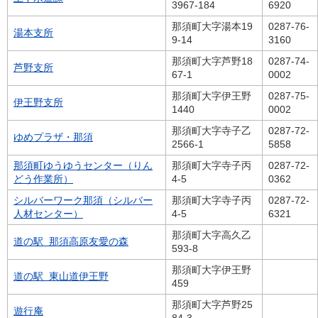
3967-184
6920
那須町大字湯本19
0287-76-
湯本支所
9-14
3160
那須町大字芦野18
0287-74-
芦野支所
67-1
0002
那須町大字伊王野
0287-75-
伊王野支所
1440
0002
那須町大字寺子乙
0287-72-
ゆめプラザ・那須
2566-1
5858
那須町ゆうゆうセンター（りん
那須町大字寺子丙
0287-72-
どう作業所）
4-5
0362
シルバーワーク那須（シルバー
那須町大字寺子丙
0287-72-
人材センター）
4-5
6321
那須町大字高久乙
道の駅 那須高原友愛の森
593-8
那須町大字伊王野
道の駅 東山道伊王野
459
那須町大字芦野25
遊行庵