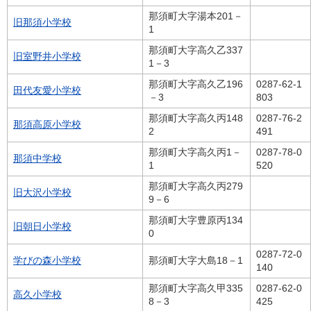
那須町大字湯本201－
旧那須小学校
1
那須町大字高久乙337
旧室野井小学校
1－3
那須町大字高久乙196
0287-62-1
田代友愛小学校
－3
803
那須町大字高久丙148
0287-76-2
那須高原小学校
2
491
那須町大字高久丙1－
0287-78-0
那須中学校
1
520
那須町大字高久丙279
旧大沢小学校
9－6
那須町大字豊原丙134
旧朝日小学校
0
0287-72-0
学びの森小学校
那須町大字大島18－1
140
那須町大字高久甲335
0287-62-0
高久小学校
8－3
425