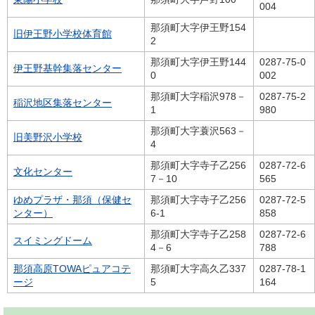
004
那須町大字伊王野154
旧伊王野小学校体育館
2
那須町大字伊王野144
0287-75-0
伊王野基幹集落センター
0
002
那須町大字稲沢978－
0287-75-2
稲沢地区集落センター
1
980
那須町大字蓑沢563－
旧美野沢小学校
4
那須町大字寺子乙256
0287-72-6
文化センター
7－10
565
ゆめプラザ・那須（保健セ
那須町大字寺子乙256
0287-72-5
ンター）
6-1
858
那須町大字寺子乙258
0287-72-6
スイミングドーム
4－6
788
那須高原TOWAピュアコテ
那須町大字高久乙337
0287-78-1
ージ
5
164