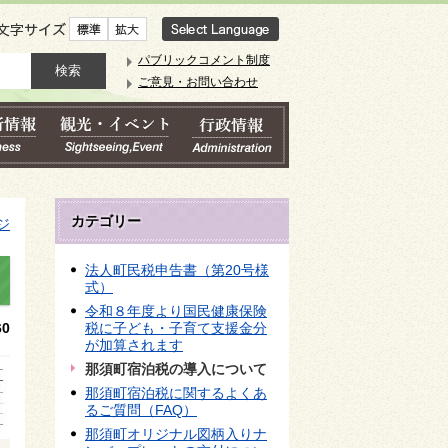
文字サイズ
パブリックコメント制度
ご意見・お問い合わせ
カテゴリー
ジ
法人町民税申告書（第20号様
式）
令和８年度より国民健康保険
0
税に子ども・子育て支援金分
が加算されます
那須町宿泊税の導入について
那須町宿泊税に関するよくあ
るご質問（FAQ）
那須町オリジナル図柄入りナ