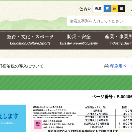
色合い
須町宿泊税の導入について
印刷用ペー
ページ番号：P-00406