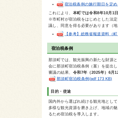
宿泊税条例の施行期日を定める規則
これにより、
本町では令和8年10月
※市町村が宿泊税をはじめとした法定
議し、同意を得る必要があります（地方
【参考】総務省報道資料（町「宿泊
宿泊税条例
那須町では、観光振興の新たな財源と
会に那須町宿泊税条例（案）を提出し
審議の結果、
令和7年（2025年）6月
那須町宿泊税条例(pdf 173 KB)
目的・使途
国内外から選ばれ続ける観光地として
多様な観光資源を磨き上げ、地域の魅
るため宿泊税を導入します。