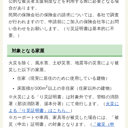
公的な被災者支援制度などを利用する際に必要となる場
合があります。
民間の保険会社の保険金の請求については、各社で調査
が行われますので、申請前にご加入の保険会社等にお問
い合わせをお願いします。（り災証明書は基本的に不
要。）
対象となる家屋
火災を除く、風水害、土砂災害、地震等の災害により被
災した以下の家屋。
住家（現実に居住のために使用している建物）
2
床面積が100m
以上の非住家（住家以外の建物）
※火災による「り災証明書」は対象外です。管轄の消防
署（那須消防署、湯本分署）にて発行します。（
火災に
よる「り災証明書」はこちら。
）
※カーポートや車両、家具等が被災した場合には、「被
災（申出）証明書」の対象となります。（
「被災（申