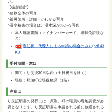
い。
【撮影箇所】
○建物全体の写真
○被災箇所（詳細）がわかる写真
○浸水被害の場合は、浸水深がわかる写真
本人確認書類（マイナンバーカード、運転免許証な
ど）
委任状（代理人による申請の場合のみ）(pdf 43
KB)
受付期間・窓口
期間：り災後30日以内（土日祝日を除く）
場所：那須町役場税務課（1階）
注意点
り災証明書の発行には、原則、町の職員の現地調査が必
要となります。り災証明書を申請される前に修繕される