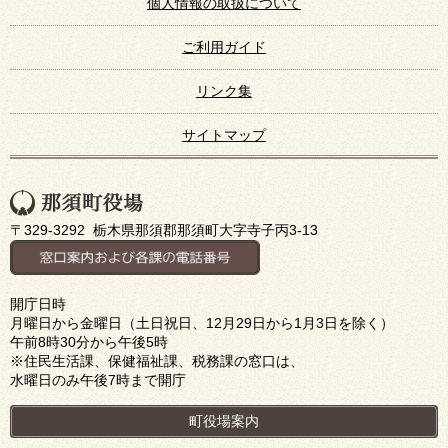
個人情報の取扱について
ご利用ガイド
リンク集
サイトマップ
〒329-3292 栃木県那須郡那須町大字寺子丙3-13
開庁日時
月曜日から金曜日（土日祝日、12月29日から1月3日を除く）
午前8時30分から午後5時
※住民生活課、保健福祉課、税務課の窓口は、
水曜日のみ午後7時まで開庁
町役場案内