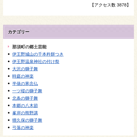
【アクセス数
3878
】
カテゴリー
那須町の郷土芸能
伊王野城山の千本杵餅つき
伊王野温泉神社の付け祭
大沢の獅子舞
時庭の神楽
半俵の寒念仏
一ツ樅の獅子舞
北条の獅子舞
本郷の八木節
峯岸の熊野講
狸久保の獅子舞
弓落の神楽