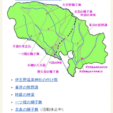
伊王野温泉神社の付け祭
峯岸の熊野講
時庭の神楽
一ツ樅の獅子舞
北条の獅子舞
（活動休止中）