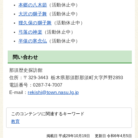
本郷の八木節
（活動休止中）
大沢の獅子舞
（活動休止中）
狸久保の獅子舞
（活動休止中）
弓落の神楽
（活動休止中）
半俵の寒念仏
（活動休止中）
問い合わせ
那須歴史探訪館
住所：〒329-3443 栃木県那須郡那須町大字芦野2893
電話番号：0287-74-7007
E-mail：
rekishi@town.nasu.lg.jp
このコンテンツに関連するキーワード
教育
掲載日 平成29年10月19日
更新日 令和6年4月5日