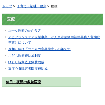
トップ
>
子育て・福祉・健康
> 医療
医療
上手な医療のかかり方
アピアランスケア支援事業（がん患者医療用補整具購入費助成
事業）について
令和８年は「はかりの定期検査」の年です
こども医療費助成制度
ひとり親家庭医療費助成
重度心身障害者医療費助成
休日・夜間の救急医療