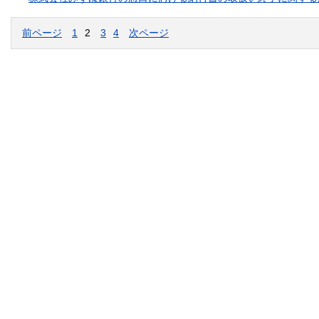
前ページ
1
2
3
4
次ページ