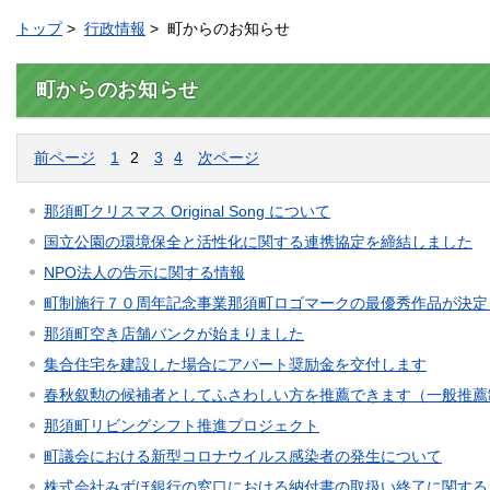
トップ
>
行政情報
> 町からのお知らせ
町からのお知らせ
前ページ
1
2
3
4
次ページ
那須町クリスマス Original Song について
国立公園の環境保全と活性化に関する連携協定を締結しました
NPO法人の告示に関する情報
町制施行７０周年記念事業那須町ロゴマークの最優秀作品が決定
那須町空き店舗バンクが始まりました
集合住宅を建設した場合にアパート奨励金を交付します
春秋叙勲の候補者としてふさわしい方を推薦できます（一般推薦
那須町リビングシフト推進プロジェクト
町議会における新型コロナウイルス感染者の発生について
株式会社みずほ銀行の窓口における納付書の取扱い終了に関する