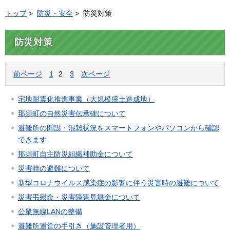
トップ
>
防災・安全
> 防災対策
防災対策
前ページ
1
2
3
次ページ
宅地耐震化推進事業（大規模盛土造成地）
那須町の自然災害伝承碑について
避難所の開設・混雑状況をスマートフォンやパソコンから確認
できます
那須町自主防災組織補助金について
災害時の避難について
新型コロナウイルス感染症の影響に伴う災害時の避難について
災害弔慰金・災害障害見舞金について
公衆無線LANの整備
避難所運営の手引き（施設管理者用）