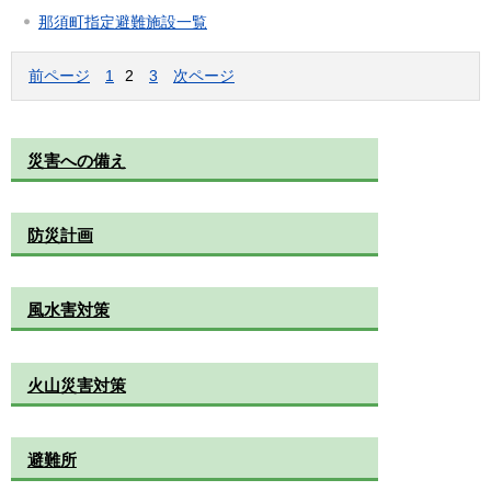
那須町指定避難施設一覧
前ページ
1
2
3
次ページ
災害への備え
防災計画
風水害対策
火山災害対策
避難所