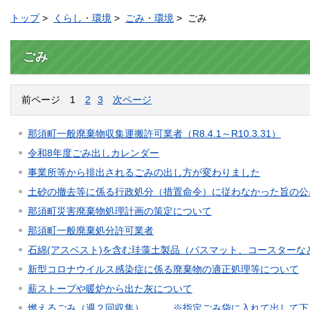
トップ
>
くらし・環境
>
ごみ・環境
> ごみ
ごみ
前ページ
1
2
3
次ページ
那須町一般廃棄物収集運搬許可業者（R8.4.1～R10.3.31）
令和8年度ごみ出しカレンダー
事業所等から排出されるごみの出し方が変わりました
土砂の撤去等に係る行政処分（措置命令）に従わなかった旨の公
那須町災害廃棄物処理計画の策定について
那須町一般廃棄処分許可業者
石綿(アスベスト)を含む珪藻土製品（バスマット、コースター
新型コロナウイルス感染症に係る廃棄物の適正処理等について
薪ストーブや暖炉から出た灰について
燃えるごみ（週２回収集） ※指定ごみ袋に入れて出して下