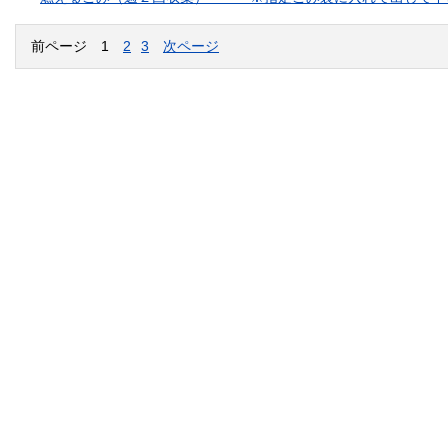
前ページ
1
2
3
次ページ