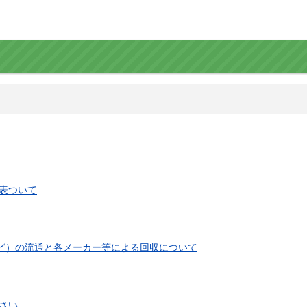
表ついて
など）の流通と各メーカー等による回収について
さい。