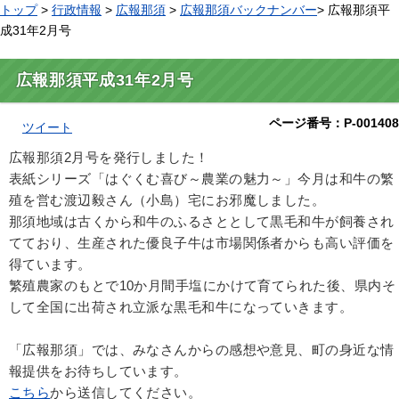
トップ
>
行政情報
>
広報那須
>
広報那須バックナンバー
> 広報那須平
成31年2月号
広報那須平成31年2月号
ページ番号：P-001408
ツイート
広報那須2月号を発行しました！
表紙シリーズ「はぐくむ喜び～農業の魅力～」今月は和牛の繁
殖を営む渡辺毅さん（小島）宅にお邪魔しました。
那須地域は古くから和牛のふるさととして黒毛和牛が飼養され
てており、生産された優良子牛は市場関係者からも高い評価を
得ています。
繁殖農家のもとで10か月間手塩にかけて育てられた後、県内そ
して全国に出荷され立派な黒毛和牛になっていきます。
「広報那須」では、みなさんからの感想や意見、町の身近な情
報提供をお待ちしています。
こちら
から送信してください。