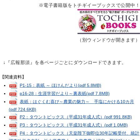
※電子書籍版をトチギイーブックスで公開中！
（別ウィンドウが開きます）
↓『広報那須』を各ページごとにダウンロードできます。
【関連資料】
P1-15：表紙 ～ ほけんだより
(pdf 5.8MB)
p16-28：生涯学習だより～裏表紙
(pdf 7.8MB)
表紙：はぐくむ喜び～農業の魅力～ 手塩にかける10カ月
(pdf 724.6KB)
P2：タウントピックス（平成31年成人式）
(pdf 991.8KB)
P3：タウントピックス（平成31年成人式）
(pdf 1.0MB)
P4：タウントピックス（天皇陛下御即位30年記帳受付、統計