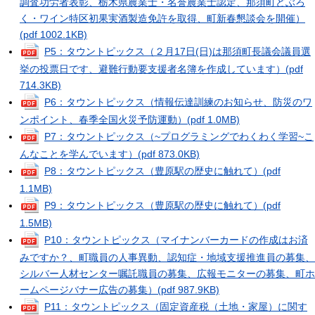
調査功労者表彰、栃木県農業士・名誉農業士認定、那須町どぶろ
く・ワイン特区初果実酒製造免許を取得、町新春懇談会を開催）
(pdf 1002.1KB)
P5：タウントピックス（２月17日(日)は那須町長議会議員選
挙の投票日です、避難行動要支援者名簿を作成しています）
(pdf
714.3KB)
P6：タウントピックス（情報伝達訓練のお知らせ、防災のワ
ンポイント、春季全国火災予防運動）
(pdf 1.0MB)
P7：タウントピックス（~プログラミングでわくわく学習~こ
んなことを学んでいます）
(pdf 873.0KB)
P8：タウントピックス（豊原駅の歴史に触れて）
(pdf
1.1MB)
P9：タウントピックス（豊原駅の歴史に触れて）
(pdf
1.5MB)
P10：タウントピックス（マイナンバーカードの作成はお済
みですか？、町職員の人事異動、認知症・地域支援推進員の募集、
シルバー人材センター嘱託職員の募集、広報モニターの募集、町ホ
ームページバナー広告の募集）
(pdf 987.9KB)
P11：タウントピックス（固定資産税（土地・家屋）に関す