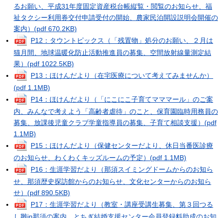
るお願い、平成31年度固定資産税台帳縦覧・閲覧のお知らせ、福
祉タクシー利用券交付申請受付の開始、農家民泊開設説明会開催の
案内）
(pdf 670.2KB)
P12：タウントピックス（「残置物」処分のお願い、２月は
猫月間、地球温暖化防止活動推進員の募集、空間放射線量測定結
果）
(pdf 1022.5KB)
P13：ほけんだより（在宅医療について考えてみませんか）
(pdf 1.1MB)
P14：ほけんだより（「にこにこ子育てマママール」のご案
内、みんなで考えよう「高齢者虐待」のこと、保育園臨時用務員の
募集、放課後児童クラブ学童指導員の募集、子育て相談支援）
(pdf
1.1MB)
P15：ほけんだより（保健センターだより、休日当番医診療
のお知らせ、わくわくキッズルームの予定）
(pdf 1.1MB)
P16：生涯学習だより（那須スイミングドームからのお知ら
せ、那須歴史探訪館からのお知らせ、文化センターからのお知ら
せ）
(pdf 890.5KB)
P17：生涯学習だより（教室・講座受講生募集、第３回つる
し雛in那須の案内、とちぎ結婚支援センター会員登録料助成のお知