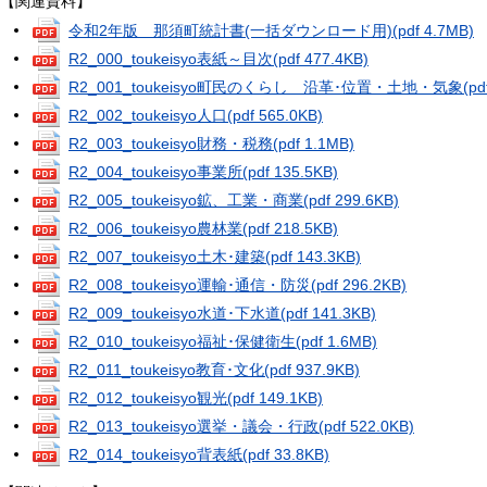
【関連資料】
令和2年版 那須町統計書(一括ダウンロード用)
(pdf 4.7MB)
R2_000_toukeisyo表紙～目次
(pdf 477.4KB)
R2_001_toukeisyo町民のくらし 沿革･位置・土地・気象
(pd
R2_002_toukeisyo人口
(pdf 565.0KB)
R2_003_toukeisyo財務・税務
(pdf 1.1MB)
R2_004_toukeisyo事業所
(pdf 135.5KB)
R2_005_toukeisyo鉱、工業・商業
(pdf 299.6KB)
R2_006_toukeisyo農林業
(pdf 218.5KB)
R2_007_toukeisyo土木･建築
(pdf 143.3KB)
R2_008_toukeisyo運輸･通信・防災
(pdf 296.2KB)
R2_009_toukeisyo水道･下水道
(pdf 141.3KB)
R2_010_toukeisyo福祉･保健衛生
(pdf 1.6MB)
R2_011_toukeisyo教育･文化
(pdf 937.9KB)
R2_012_toukeisyo観光
(pdf 149.1KB)
R2_013_toukeisyo選挙・議会・行政
(pdf 522.0KB)
R2_014_toukeisyo背表紙
(pdf 33.8KB)