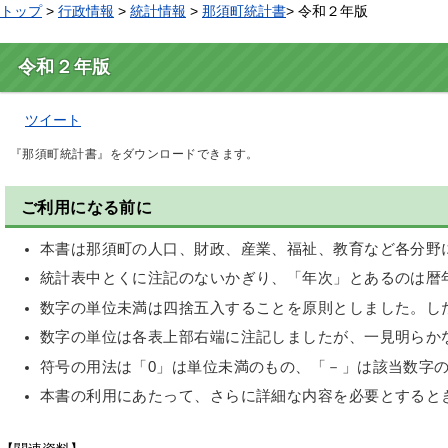
トップ
>
行政情報
>
統計情報
>
那須町統計書
> 令和２年版
令和２年版
ツイート
『那須町統計書』をダウンロードできます。
ご利用になる前に
本書は那須町の人口、財政、産業、福祉、教育など各分野
統計表中とくに注記のないかぎり、「年次」とあるのは暦年(
数字の単位未満は四捨五入することを原則としました。し
数字の単位は各表上部右端に注記しましたが、一見明らか
符号の用法は「0」は単位未満のもの、「－」は該当数字
本書の利用にあたって、さらに詳細な内容を必要とすると