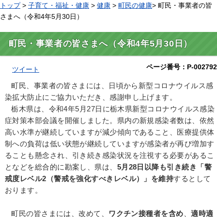
トップ
>
子育て・福祉・健康
>
健康
>
町民の健康
> 町民・事業者の皆
さまへ（令和4年5月30日）
町民・事業者の皆さまへ（令和4年5月30日）
ページ番号：P-002792
ツイート
町民、事業者の皆さまには、日頃から新型コロナウイルス感
染拡大防止にご協力いただき、感謝申し上げます。
栃木県は、令和4年5月27日に栃木県新型コロナウイルス感染
症対策本部会議を開催しました。県内の新規感染者数は、依然
高い水準が継続していますが減少傾向であること、医療提供体
制への負荷は低い状態が継続していますが感染者が再び増加す
ることも懸念され、引き続き感染状況を注視する必要があるこ
となどを総合的に勘案し、県は、
5月28日以降も引き続き
「
警
戒度
レベル2（警戒を強化すべきレベル）」を維持
するとして
おります。
町民の皆さまには、改めて、
ワクチン接種者を含め
、
適時適