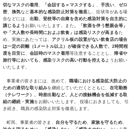
切なマスクの着用
、
「会話する＝マスクする」
、
手洗い
、
ゼロ
密
、
換気
など
基本的な感染防止対策を徹底
し、症状等がある場
合などには、
出勤、登校等の自粛を含めた感染対策を自主的に
講じるよう
お願いいたします。また
、「飲酒を伴う懇親会等」
や「大人数や長時間におよぶ飲食」は感染リスクが高まる
た
め、実施にあたっては、
アクリル板の設置がない飲食店の場合
は一定の距離（1メートル以上）が確保できる人数で、
2時間程
度を目安に
、
会話時のマスク着用
等注意することとし、
帰省や
旅行等においても、感染リスクの高い行動を控える
ようお願い
いたします。
事業者の皆さまには、改めて、
職場における感染拡大防止の
ための適切な取り組み
を継続していただくとともに、
在宅勤務
（テレワーク）、時差出勤など、人との接触機会を低減する取
組の継続・実施
をお願いいたします。 役場におきましても、引
き続き、職員の感染防止対策を徹底します。
町民、事業者の皆さま、
自分を守るため
、
家族を守るため
、