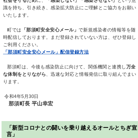
社会を守るため
に、
「感染しない」「感染させない」
という意
識を持ち、引き続き、感染拡大防止にご理解とご協力をお願い
いたします。
町では
「那須町安全安心メール」
で新規感染者の情報等を随
時配信しております。まだ登録されていない方は、ぜひ登録し
ご利用ください。
「那須町安全安心メール」配信登録方法
那須町は、今後も感染防止に向けて、関係機関と連携し
万全
な体制をとりながら
、迅速な対応と情報発信に取り組んでまい
ります。
令和4年5月30日
那須町長 平山幸宏
「新型コロナとの闘いを乗り越えるオールとちぎ宣
言」