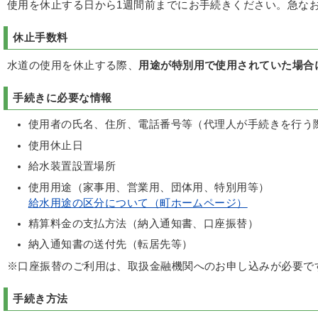
使用を休止する日から1週間前までにお手続きください。急な
休止手数料
水道の使用を休止する際、
用途が特別用で使用されていた場合に
手続きに必要な情報
使用者の氏名、住所、電話番号等（代理人が手続きを行う
使用休止日
給水装置設置場所
使用用途（家事用、営業用、団体用、特別用等）
給水用途の区分について（町ホームページ）
精算料金の支払方法（納入通知書、口座振替）
納入通知書の送付先（転居先等）
※口座振替のご利用は、取扱金融機関へのお申し込みが必要で
手続き方法