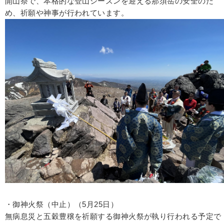
開山祭で、本格的な登山シーズンを迎える那須岳の安全のた
め、祈願や神事が行われています。
・御神火祭（中止）（5月25日）
無病息災と五穀豊穣を祈願する御神火祭が執り行われる予定で