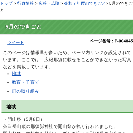
トップ
>
行政情報
>
広報・広聴
>
令和７年度のできごと
> 5月のできご
と
5月のできごと
ページ番号：P-004045
ツイート
このページは情報量が多いため、ページ内リンクが設定されて
います。ここでは、広報那須に載せることができなかった写真
などを掲載しています。
地域
教育・子育て
町の取り組み
地域
・開山祭（5月8日）
茶臼岳山頂の那須嶽神社で開山祭が執り行われました。