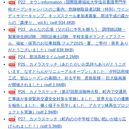
P22 タウンinformation（国際医療福祉大学塩谷看護専門学
校オープンキャンパスのご案内、危険物取扱者試験（特別）ウイン
ディサマーキャンプ、キッズスクール参加者募集、那須平成の森か
らの「森便り」 vol.6）
(pdf 934.4KB)
P23 みんなの広場（父の日に牛乳を贈ろう、調理師試験・
製菓衛生師試験、消防設備士試験、学校支援ボランティアスクー
ル、福祉・保育のお仕事就職 フェア2025・夏、ご寄付・善意 あり
がとうございました）
(pdf 838.8KB)
P24 那須高校タイム
(pdf 2.2MB)
P25 カメラスケッチ（あたたかいお気持ちありがとうござ
います、なすとらんがリニューアルオープンしました、夕狩詰所竣
工式、登山シーズンの幕開け、祈る平和 君島龍輝・ 巨大版画展
が開催されました）
(pdf 2.6MB)
P26 カメラスケッチ（第37回那須御神火祭、町内で交通死
亡事故が多発緊急交通安全対策を実施しました、世界大会での優勝
を報告しました、働く様子を見学しました、アカマツ林再生プロジ
ェクトを実施）
(pdf 2.9MB)
P27 カメラスケッチ（町内の小中学校で熱い戦いが繰り広
げられました！）
(pdf 5.3MB)