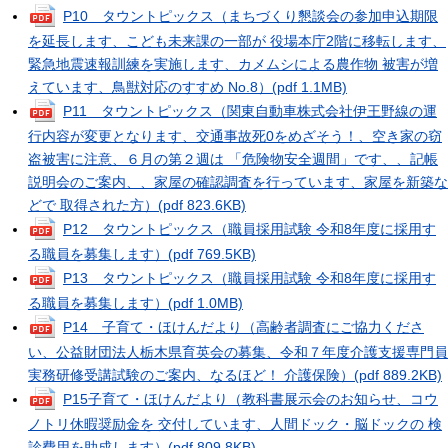
P10 タウントピックス（まちづくり懇談会の参加申込期限
を延長します、こども未来課の一部が 役場本庁2階に移転します、
緊急地震速報訓練を実施します、カメムシによる農作物 被害が増
えています、鳥獣対応のすすめ No.8）
(pdf 1.1MB)
P11 タウントピックス（関東自動車株式会社伊王野線の運
行内容が変更となります、交通事故死0をめざそう！、空き家の窃
盗被害に注意、６月の第２週は 「危険物安全週間」です、、記帳
説明会のご案内、、家屋の確認調査を行っています、家屋を新築な
どで 取得された方）
(pdf 823.6KB)
P12 タウントピックス（職員採用試験 令和8年度に採用す
る職員を募集します）
(pdf 769.5KB)
P13 タウントピックス（職員採用試験 令和8年度に採用す
る職員を募集します）
(pdf 1.0MB)
P14 子育て・ほけんだより（高齢者調査にご協力くださ
い、公益財団法人栃木県育英会の募集、令和７年度介護支援専門員
実務研修受講試験のご案内、なるほど！ 介護保険）
(pdf 889.2KB)
P15子育て・ほけんだより（教科書展示会のお知らせ、コウ
ノトリ休暇奨励金を 交付しています、人間ドック・脳ドックの 検
診費用を助成します）
(pdf 809.8KB)