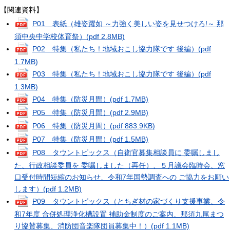
【関連資料】
P01 表紙（雄姿躍如 ～力強く美しい姿を見せつけろ!～ 那
須中央中学校体育祭）
(pdf 2.8MB)
P02 特集（私たち！地域おこし協力隊です 後編）
(pdf
1.7MB)
P03 特集（私たち！地域おこし協力隊です 後編）
(pdf
1.3MB)
P04 特集（防災月間）
(pdf 1.7MB)
P05 特集（防災月間）
(pdf 2.9MB)
P06 特集（防災月間）
(pdf 883.9KB)
P07 特集（防災月間）
(pdf 1.5MB)
P08 タウントピックス（自衛官募集相談員に 委嘱しまし
た、行政相談委員を 委嘱しました（再任）、５月議会臨時会、窓
口受付時間短縮のお知らせ、令和7年国勢調査への ご協力をお願い
します）
(pdf 1.2MB)
P09 タウントピックス（とちぎ材の家づくり支援事業、令
和7年度 合併処理浄化槽設置 補助金制度のご案内、那須九尾まつ
り協賛募集、消防団音楽隊団員募集中！）
(pdf 1.1MB)