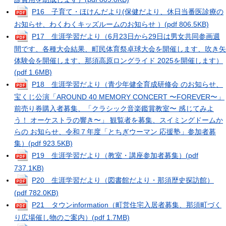
P16 子育て・ほけんだより(保健だより、休日当番医診療の
お知らせ、わくわくキッズルームのお知らせ ）
(pdf 806.5KB)
P17 生涯学習だより（6月23日から29日は男女共同参画週
間です、各種大会結果、町民体育祭卓球大会を開催します、吹き矢
体験会を開催します、那須高原ロングライド 2025を開催します）
(pdf 1.6MB)
P18 生涯学習だより（青少年健全育成研修会 のお知らせ、
宝くじ公演「AROUND 40 MEMORY CONCERT 〜FOREVER〜」
前売り券購入者募集、「クラシック音楽鑑賞教室〜 感じてみよ
う！ オーケストラの響き〜」 観覧者を募集、スイミングドームか
らの お知らせ、令和７年度「とちぎウーマン 応援塾」参加者募
集）
(pdf 923.5KB)
P19 生涯学習だより（教室・講座参加者募集）
(pdf
737.1KB)
P20 生涯学習だより（図書館だより・那須歴史探訪館）
(pdf 782.0KB)
P21 タウンinformation（町営住宅入居者募集、那須町づく
り広場催し物のご案内）
(pdf 1.7MB)