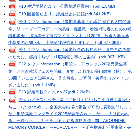
P18 生涯学習だより（公民館講座案内）
(pdf 1.5MB)
P19 図書館だより・那須歴史探訪館
(pdf 841.2KB)
P20 タウンinformation（参加者募集！介護に関する入門的研
修、リコーダーアカデミーin那須、看護職・看護補助者のための就
職相談会、那須赤十字病院マイタウンまつり2025、放送大学入学
生募集のお知らせ、十割そばが始まりました）
(pdf 877.0KB)
P21 タウンinformation（敬老祝金のお知らせ、食中毒の予防
のために、那須まちづくり広場催し事のご案内）
(pdf 907.1KB)
P22 タウンinformation（那須シニアカレッジ20期受講生募
集、とちぎ就活フェスを開催します、ふれあい登山教室（秋）、第
33回「ジュニア知事さん」作文募集、ご寄付・善意ありがとうご
ざいました）
(pdf 1.1MB)
P23 那須高校タイム no.37
(pdf 2.2MB)
P24 カメラスケッチ（暑さに負けずにいちごを収穫！夏秋い
ちご「なつおとめ」、全国大会出場の報告で町長に表敬訪問しまし
た、那須高原ロングライド2025が開催されました、「人は変われ
る。一緒なら。」社会を明るくする運動強調月間、AROUND40
MEMORY CONCERT ～FOREVER～、～町有財産利活用事業～矢