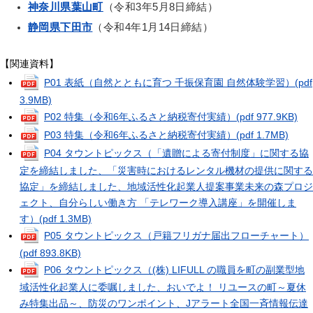
神奈川県葉山町
（令和3年5月8日締結）
静岡県下田市
（令和4年1月14日締結）
【関連資料】
P01 表紙（自然とともに育つ 千振保育園 自然体験学習）
(pdf
3.9MB)
P02 特集（令和6年ふるさと納税寄付実績）
(pdf 977.9KB)
P03 特集（令和6年ふるさと納税寄付実績）
(pdf 1.7MB)
P04 タウントピックス（「遺贈による寄付制度」に関する協
定を締結しました、「災害時におけるレンタル機材の提供に関する
協定」を締結しました、地域活性化起業人提案事業未来の森プロジ
ェクト、自分らしい働き方 「テレワーク導入講座」を開催しま
す）
(pdf 1.3MB)
P05 タウントピックス（戸籍フリガナ届出フローチャート）
(pdf 893.8KB)
P06 タウントピックス（(株) LIFULL の職員を町の副業型地
域活性化起業人に委嘱しました、おいでよ！ リユースの町～夏休
み特集出品～、防災のワンポイント、Jアラート全国一斉情報伝達