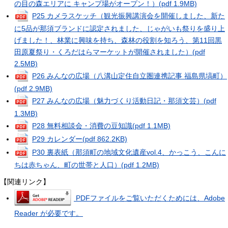
の目の森エリアに キャンプ場がオープン！）
(pdf 1.9MB)
P25 カメラスケッチ（観光振興講演会を開催しました、新た
に5品が那須ブランドに認定されました、じゃがいも祭りを盛り上
げました！、林業に興味を持ち、森林の役割を知ろう、第11回黒
田原夏祭り・くろだはらマーケットが開催されました）
(pdf
2.5MB)
P26 みんなの広場（八溝山定住自立圏連携記事 福島県塙町）
(pdf 2.9MB)
P27 みんなの広場（魅力づくり活動日記・那須文芸）
(pdf
1.3MB)
P28 無料相談会・消費の豆知識
(pdf 1.1MB)
P29 カレンダー
(pdf 862.2KB)
P30 裏表紙（那須町の地域文化遺産vol.4、かっこう、こんに
ちは赤ちゃん、町の世帯と人口）
(pdf 1.2MB)
【関連リンク】
PDFファイルをご覧いただくためには、Adobe
Reader が必要です。