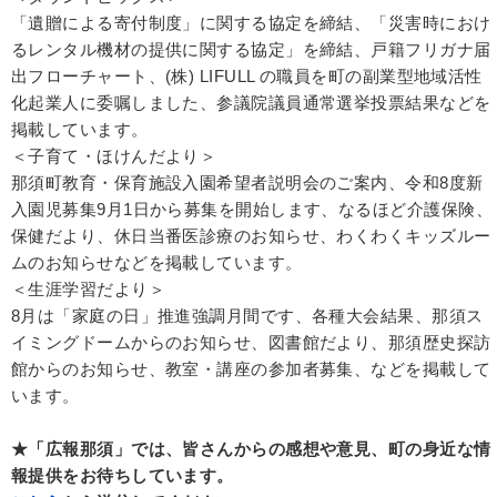
「遺贈による寄付制度」に関する協定を締結、「災害時におけ
るレンタル機材の提供に関する協定」を締結、戸籍フリガナ届
出フローチャート、(株) LIFULL の職員を町の副業型地域活性
化起業人に委嘱しました、参議院議員通常選挙投票結果などを
掲載しています。
＜子育て・ほけんだより＞
那須町教育・保育施設入園希望者説明会のご案内、令和8度新
入園児募集9月1日から募集を開始します、なるほど介護保険、
保健だより、休日当番医診療のお知らせ、わくわくキッズルー
ムのお知らせなどを掲載しています。
＜生涯学習だより＞
8月は「家庭の日」推進強調月間です、各種大会結果、那須ス
イミングドームからのお知らせ、図書館だより、那須歴史探訪
館からのお知らせ、教室・講座の参加者募集、などを掲載して
います。
★「広報那須」では、皆さんからの感想や意見、町の身近な情
報提供をお待ちしています。