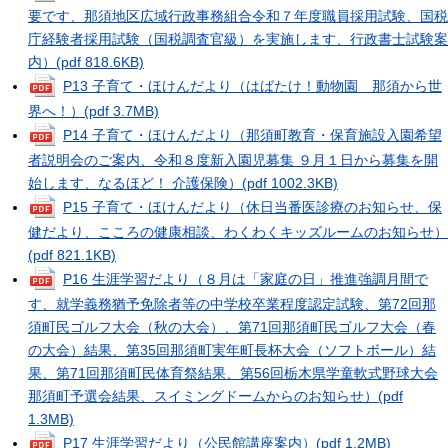
要です、那須地区広域行政事務組合令和７年度職員採用試験、国税
庁経験者採用試験（国税調査官級）を実施します、行政書士試験案
内）
(pdf 818.6KB)
P13 子育て・ほけんだより（はばたけ！動物園 那須から世
界へ！）
(pdf 3.7MB)
P14 子育て・ほけんだより（那須町教育・保育施設入園希望
者説明会のご案内、令和８度新入園児募集 ９月１日から募集を開
始します、なるほど！ 介護保険）
(pdf 1002.3KB)
P15 子育て・ほけんだより（休日当番医診療のお知らせ、保
健だより、こころの健康相談、わくわくキッズルームのお知らせ）
(pdf 821.1KB)
P16 生涯学習だより（８月は「家庭の日」推進強調月間で
す、就学義務猶予免除者等の中学校卒業程度認定試験、第72回那
須町民ゴルフ大会（秋の大会）、第71回那須町民ゴルフ大会（春
の大会）結果、第35回那須町実年町長杯大会（ソフトボール）結
果、第71回那須町民体育祭結果、第56回栃木県学童軟式野球大会
那須町予選会結果、スイミングドームからのお知らせ）
(pdf
1.3MB)
P17 生涯学習だより（公民館講座案内）
(pdf 1.2MB)