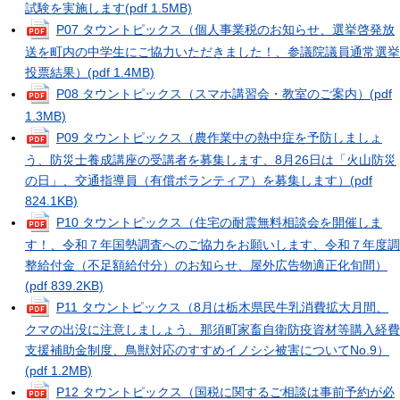
試験を実施します
(pdf 1.5MB)
P07 タウントピックス（個人事業税のお知らせ、選挙啓発放
送を町内の中学生にご協力いただきました！、参議院議員通常選挙
投票結果）
(pdf 1.4MB)
P08 タウントピックス（スマホ講習会・教室のご案内）
(pdf
1.3MB)
P09 タウントピックス（農作業中の熱中症を予防しましょ
う、防災士養成講座の受講者を募集します、8月26日は「火山防災
の日」、交通指導員（有償ボランティア）を募集します）
(pdf
824.1KB)
P10 タウントピックス（住宅の耐震無料相談会を開催しま
す！、令和７年国勢調査へのご協力をお願いします、令和７年度調
整給付金（不足額給付分）のお知らせ、屋外広告物適正化旬間）
(pdf 839.2KB)
P11 タウントピックス（8月は栃木県民牛乳消費拡大月間、
クマの出没に注意しましょう、那須町家畜自衛防疫資材等購入経費
支援補助金制度、鳥獣対応のすすめイノシシ被害についてNo.9）
(pdf 1.2MB)
P12 タウントピックス（国税に関するご相談は事前予約が必