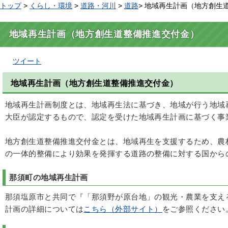
トップ
>
くらし・環境
>
道路・河川
>
道路
> 地域再生計画（地方創生
地域再生計画（地方創生道整備推進交付金）
ツイート
地域再生計画（地方創生道整備推進交付金）
地域再生計画制度とは、地域再生法に基づき、地域が行う地域
大臣が認定するもので、認定を受けた地域再生計画に基づく事
地方創生道整備推進交付金とは、地域再生を支援するため、農
の一体的整備により効果を発揮する道路の整備に対する国から
那須町の地域再生計画
那須塩原市と共同で『「那須野が原台地」の観光・農業を支え
計画の詳細については
こちら（外部サイト）
をご参照ください