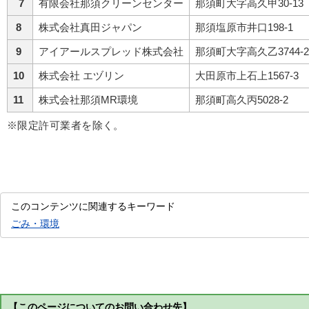
7
有限会社那須クリーンセンター
那須町大字高久甲30-13
8
株式会社真田ジャパン
那須塩原市井口198-1
9
アイアールスプレッド株式会社
那須町大字高久乙3744-2
10
株式会社 エヅリン
大田原市上石上1567-3
11
株式会社那須MR環境
那須町高久丙5028-2
※限定許可業者を除く。
このコンテンツに関連するキーワード
ごみ・環境
【このページについてのお問い合わせ先】