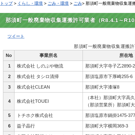
トップ
>
くらし・環境
>
ごみ・環境
>
ごみ
> 那須町一般廃棄物収集運搬許可
那須町一般廃棄物収集運搬許可業者（R8.4.1～R10.
ツイート
那須町一般廃棄物収集運搬許
No
事業所名
所在地
1
株式会社 しのぶや物流
那須町大字寺子乙2890-2
2
株式会社 タシロ清掃
那須塩原市下厚崎255-6
3
株式会社CLEAN
那須町大字漆塚8
（本社）那須町大字高久甲
4
株式会社TOUEI
（那須営業所）那須町大字
5
トチホク株式会社
那須塩原市鍋掛1475-37
6
益子晶行
那須町大字横岡369-3