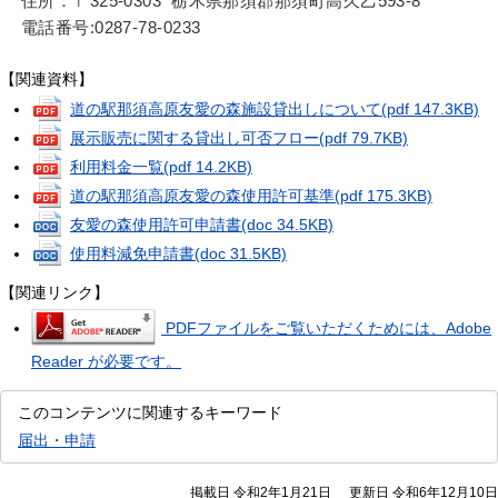
住所：〒325-0303 栃木県那須郡那須町高久乙593-8
電話番号:0287-78-0233
【関連資料】
道の駅那須高原友愛の森施設貸出しについて
(pdf 147.3KB)
展示販売に関する貸出し可否フロー
(pdf 79.7KB)
利用料金一覧
(pdf 14.2KB)
道の駅那須高原友愛の森使用許可基準
(pdf 175.3KB)
友愛の森使用許可申請書
(doc 34.5KB)
使用料減免申請書
(doc 31.5KB)
【関連リンク】
PDFファイルをご覧いただくためには、Adobe
Reader が必要です。
このコンテンツに関連するキーワード
届出・申請
掲載日 令和2年1月21日
更新日 令和6年12月10日