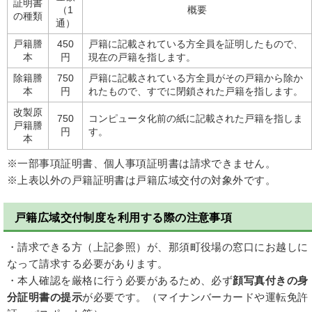
証明書
（1
概要
の種類
通）
戸籍謄
450
戸籍に記載されている方全員を証明したもので、
本
円
現在の戸籍を指します。
除籍謄
750
戸籍に記載されている方全員がその戸籍から除か
本
円
れたもので、すでに閉鎖された戸籍を指します。
改製原
750
コンピュータ化前の紙に記載された戸籍を指しま
戸籍謄
円
す。
本
※一部事項証明書、個人事項証明書は請求できません。
※上表以外の戸籍証明書は戸籍広域交付の対象外です。
戸籍広域交付制度を利用する際の注意事項
・請求できる方（上記参照）が、那須町役場の窓口にお越しに
なって請求する必要があります。
・本人確認を厳格に行う必要があるため、必ず
顔写真付きの身
分証明書の提示
が必要です。（マイナンバーカードや運転免許