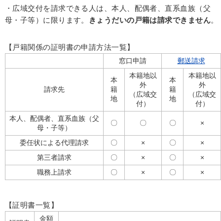
・広域交付を請求できる人は、本人、配偶者、直系血族（父
母・子等）に限ります。
きょうだいの戸籍は請求できません
。
【戸籍関係の証明書の申請方法一覧】
窓口申請
郵送請求
本籍地以
本籍地以
本
本
外
外
請求先
籍
籍
（広域交
（広域交
地
地
付）
付）
本人、配偶者、直系血族（父
〇
〇
〇
×
母・子等）
委任状による代理請求
〇
×
〇
×
第三者請求
〇
×
〇
×
職務上請求
〇
×
〇
×
【証明書一覧】
金額