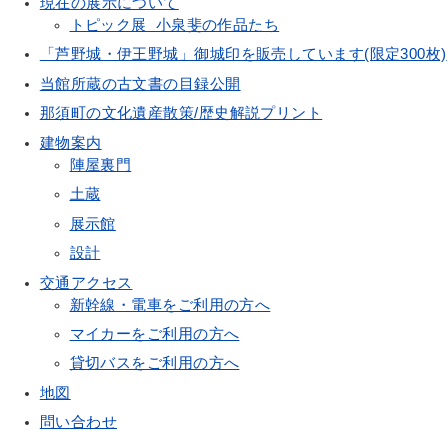
現在の展示について
トピック展 小泉斐の作品たち
「芦野城・伊王野城」御城印を販売しています(限定300枚)
当館所蔵の古文書の目録公開
那須町の文化遺産散策/歴史解説プリント
建物案内
陣屋裏門
土蔵
展示館
設計
交通アクセス
新幹線・電車をご利用の方へ
マイカーをご利用の方へ
貸切バスをご利用の方へ
地図
問い合わせ