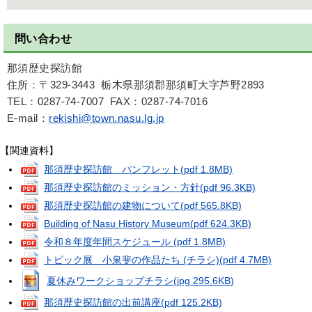
問い合わせ
那須歴史探訪館
住所：〒329-3443 栃木県那須郡那須町大字芦野2893
TEL：0287-74-7007 FAX：0287-74-7016
E-mail：
rekishi@town.nasu.lg.jp
【関連資料】
那須歴史探訪館 パンフレット
(pdf 1.8MB)
那須歴史探訪館のミッション・方針
(pdf 96.3KB)
那須歴史探訪館の建物について
(pdf 565.8KB)
Building of Nasu History Museum
(pdf 624.3KB)
令和８年度年間スケジュール
(pdf 1.8MB)
トピック展 小泉斐の作品たち (チラシ)
(pdf 4.7MB)
夏休みワークショップチラシ
(jpg 295.6KB)
那須歴史探訪館の出前講座
(pdf 125.2KB)