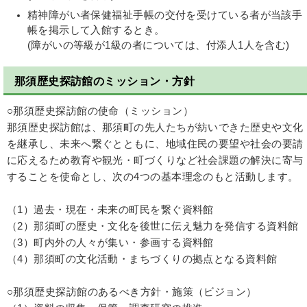
精神障がい者保健福祉手帳の交付を受けている者が当該手
帳を掲示して入館するとき。
(障がいの等級が1級の者については、付添人1人を含む)
那須歴史探訪館のミッション・方針
○那須歴史探訪館の使命（ミッション）
那須歴史探訪館は、那須町の先人たちが紡いできた歴史や文化
を継承し、未来へ繋ぐとともに、地域住民の要望や社会の要請
に応えるため教育や観光・町づくりなど社会課題の解決に寄与
することを使命とし、次の4つの基本理念のもと活動します。
（1）過去・現在・未来の町民を繋ぐ資料館
（2）那須町の歴史・文化を後世に伝え魅力を発信する資料館
（3）町内外の人々が集い・参画する資料館
（4）那須町の文化活動・まちづくりの拠点となる資料館
○那須歴史探訪館のあるべき方針・施策（ビジョン）