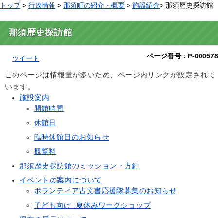
トップ
>
行政情報
>
那須町の紹介・概要
>
施設紹介
> 那須歴史探訪館
那須歴史探訪館
ページ番号：P-000578
ツイート
このページは情報量が多いため、ページ内リンクが設定されて
います。
施設案内
開館時間
休館日
臨時休館日のお知らせ
観覧料
那須歴史探訪館のミッション・方針
イベントの案内について
ボランティア古文書応援隊募集のお知らせ
子ども向け 夏休みワークショップ