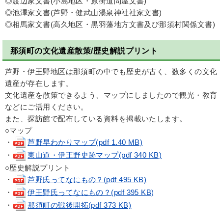
◎渡辺家文書(小島地区・原街道問屋文書)
◎池澤家文書(芦野・健武山湯泉神社社家文書)
◎相馬家文書(高久地区・黒羽藩地方文書及び那須村関係文書)
那須町の文化遺産散策/歴史解説プリント
芦野・伊王野地区は那須町の中でも歴史が古く、数多くの文化
遺産が存在します。
文化遺産を散策できるよう、マップにしましたので観光・教育
などにご活用ください。
また、探訪館で配布している資料を掲載いたします。
○マップ
・
芦野早わかりマップ(pdf 1.40 MB)
・
東山道・伊王野史跡マップ(pdf 340 KB)
○歴史解説プリント
・
芦野氏ってなにもの？(pdf 495 KB)
・
伊王野氏ってなにもの？(pdf 395 KB)
・
那須町の戦後開拓(pdf 373 KB)