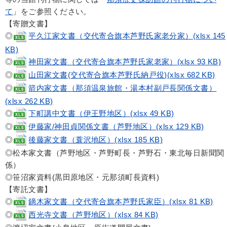
て
」をご参照ください。
【寄贈文書】
◎
平久江家文書（交代寄合旗本芦野氏家老分家）(xlsx 145
KB)
◎
神田家文書（交代寄合旗本芦野氏家老家）(xlsx 93 KB)
◎
山田家文書(交代寄合旗本芦野氏納戸役)(xlsx 682 KB)
◎
箭内家文書（那須温泉旅館・湯本村副戸長関係文書）
(xlsx 262 KB)
◎
下町講中文書（伊王野地区）(xlsx 49 KB)
◎
伊藤家/神田貞関係文書（芦野地区）(xlsx 129 KB)
◎
後藤家文書（蓑沢地区）(xlsx 185 KB)
◎松本家文書（芦野地区・芦野町長・芦野石・東北毎日新聞関
係）
◎笹沼家資料(黒田原地区・元那須町長資料)
【寄託文書】
◎
鏑木家文書（交代寄合旗本芦野氏家臣）(xlsx 81 KB)
◎
西光寺文書（芦野地区）(xlsx 84 KB)