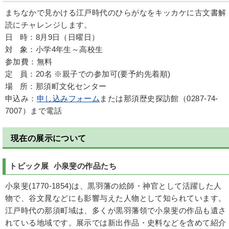
まちなかで見かける江戸時代のひらがなをキッカケに古文書解
読にチャレンジします。
日 時：8月9日（日曜日）
対 象：小学4年生～高校生
参加費：無料
定 員：20名 ※親子での参加可(要予約先着順)
場 所：那須町文化センター
申込み：
申し込みフォーム
または那須歴史探訪館（0287-74-
7007）まで電話
現在の展示について
トピック展 小泉斐の作品たち
小泉斐(1770-1854)は、黒羽藩の絵師・神官として活躍した人
物で、谷文晁などにも影響与えた人物として知られています。
江戸時代の那須町域は、多くが黒羽藩領で小泉斐の作品も遺さ
れている地域です。展示では新出作品・史料などを含めて紹介