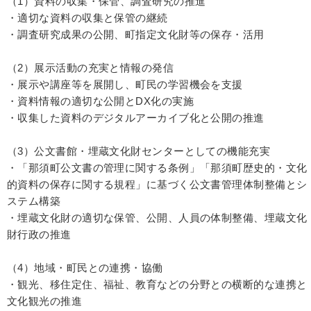
（1）資料の収集・保管、調査研究の推進
・適切な資料の収集と保管の継続
・調査研究成果の公開、町指定文化財等の保存・活用
（2）展示活動の充実と情報の発信
・展示や講座等を展開し、町民の学習機会を支援
・資料情報の適切な公開とDX化の実施
・収集した資料のデジタルアーカイブ化と公開の推進
（3）公文書館・埋蔵文化財センターとしての機能充実
・「那須町公文書の管理に関する条例」「那須町歴史的・文化
的資料の保存に関する規程」に基づく公文書管理体制整備とシ
ステム構築
・埋蔵文化財の適切な保管、公開、人員の体制整備、埋蔵文化
財行政の推進
（4）地域・町民との連携・協働
・観光、移住定住、福祉、教育などの分野との横断的な連携と
文化観光の推進