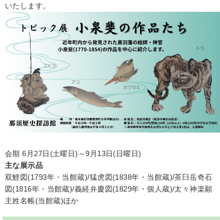
いたします。
会期 6月27日(土曜日)～9月13日(日曜日)
主な展示品
双鯉図(1793年・当館蔵)/猛虎図(1838年・当館蔵)/茶臼岳奇石
図(1816年・当館蔵)/義経弁慶図(1829年・個人蔵)/太々神楽願
主姓名帳(当館蔵)ほか