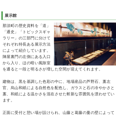
展示館
那須町の歴史資料を「道」
「通史」「トピックスギャ
ラリー」の三部門に分けて
それぞれ特長ある展示方法
によって紹介しています。
陣屋裏門の左側にある入口
から入り、ほの暗い風除室
を通ると一段と明るさが増した空間が迎えてくれます。
建物は、黒を基調した色彩の中に、地場産品の芦野石、藁左
官、烏山和紙による自然色を配色し、ガラスと石の冷やかさと
藁、和紙による温かさを混在させた斬新な雰囲気を漂わせてい
ます。
正面に受付と憩い場が設けられ、山藤と葛藤の蔓の壁によって