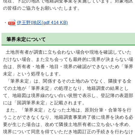
現在、下記の地区で地籍調査事業を実施しています。対象地区
の皆様のご協力をお願いいたします。
・
伊王野I地区(pdf 414 KB)
筆界未定について
土地所有者が調査に立ち会わない場合や現地を確認していた
だけない場合、また立ち会っても最終的に境界が決まらない場
合は、所有者・地番・地目・境界の確認ができないため「筆界
未定」という処理をします。
「筆界未定」は、関係するその土地のみでなく、隣接する全
ての土地が「筆界未定」の処理となり、地籍調査の結果とし
て、地籍図は境界線のない白い状態で表示し、登記簿の表題部
には「国調筆界未定」と記載されます。
また、「筆界未定」となった土地は、原則分筆・合筆等を行
うことができなくなり、地籍調査事業終了後に境界を決める必
要が生じた場合は、改めて隣接土地所有者に立ち会いを求め、
境界について同意を得ていただき地図訂正の手続きを行わなけ