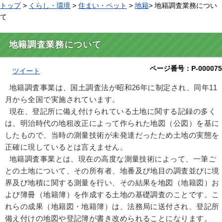
トップ
>
くらし・環境
>
住まい・ペット
>
地籍
> 地籍調査業務につい
て
地籍調査業務について
ページ番号：P-000075
ツイート
地籍調査事業は、国土調査法が昭和26年に制定され、同年11
月から全国で実施されています。
現在、登記所に備え付けられている土地に関する記録の多く
は、明治時代の地租改正によって作られた地図（公図）を基に
したもので、当時の測量技術が未発達だったため土地の実態を
正確に現しているとは言えません。
地籍調査事業とは、現在の高度な測量技術によって、一筆ご
との土地について、その所有者、地番及び地目の調査並びに境
界及び地積に関する測量を行い、その結果を地図（地籍図）お
よび簿冊（地籍簿）を作成する土地の基礎調査のことです。こ
れらの成果（地籍図・地籍簿）は、法務局に送付され、登記所
備え付けの地図や登記簿が書き改められることになります。