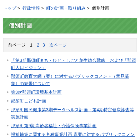
トップ
>
行政情報
>
町の計画・取り組み
> 個別計画
個別計画
前ページ
1
2
3
次ページ
「第3期那須町まち・ひと・しごと創生総合戦略」および「那須
町人口ビジョン」
那須町教育大綱（案）に対するパブリックコメント（意見募
集）の結果について
第3次那須町環境基本計画
那須町こども計画
那須町国民健康第3期データヘルス計画・第4期特定健康診査等
実施計画
那須町第9期高齢者福祉・介護保険事業計画
福祉施策に関する各種事業計画 素案に対するパブリックコメン