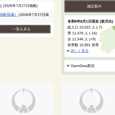
内
(2026年7月27日掲載)
施設案内
須町役場）
(2026年7月27日掲
令和8年8月1日現在
(前月比)
総人口
23,022
人
(-7)
一覧を見る
男
11,476
人
(-16)
女
11,546
人
(+9)
世帯数
10,891
世帯
詳しく見る
OpenData那須