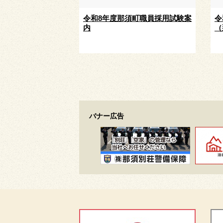
令和8年度那須町職員採用試験案
令
内
（
バナー広告