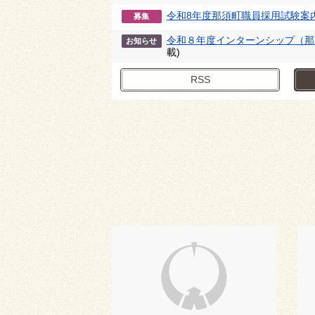
令和8年度那須町職員採用試験案
募集
令和８年度インターンシップ（那
お知らせ
載)
RSS