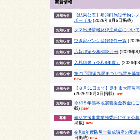
新着情報
【結果公表】那須町施設予約シス
お知らせ
ポーザル
(2026年8月6日掲載)
クマ出没情報及び注意点について
お知らせ
空き家バンク登録物件一覧
(20
お知らせ
広報那須令和8年8月号
(2026年
お知らせ
入札結果（令和8年度）
(2026
お知らせ
第21回那須九尾まつり協賛を募
お知らせ
new
【８月31日まで】足利市大雨災
お知らせ
(2026年8月3日掲載)
new
令和８年熊本地震義援金募金にご
お知らせ
載)
new
婚活支援事業業務委託に係る公募
募集
掲載)
new
令和8年度防災士養成講座の受講
お知らせ
日掲載)
new