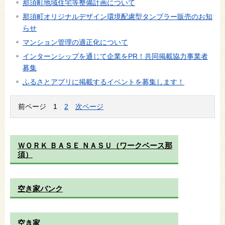
那須町地域住宅等整備計画について
那須町オリジナルデザイン環境配慮型タンブラー販売のお知
らせ
マンション管理の適正化について
インターンシップを通じて企業をPR！共同掲載協力事業者
募集
ふるさとアプリに掲載するイベントを募集します！
前ページ
1
2
次ページ
ＷＯＲＫ ＢＡＳＥ ＮＡＳＵ（ワークベース那
須）
空き家バンク
空き家