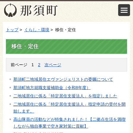
トップ
>
くらし・環境
> 移住・定住
移住・定住
前ページ
1
2
次ページ
那須町二地域居住エヴァンジェリストの委嘱について
那須町地方就職支援補助金（令和8年度）
二地域居住に係る「特定居住支援法人」を指定しました
二地域居住に係る「特定居住支援法人」指定申請の受付を開
始します。
高山隊員の活動などが特集されました！【二拠点生活を満喫
しながら独自事業で空き家対策に貢献】