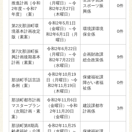
推進計画［令和
（月曜日）～令
スポーツ振
0件
2年度～令和7
和2年2月27日
興係
年度］（案）
（木曜日）
令和2年5月1日
第2次那須町環
（金曜日）～令
環境課環境
境基本計画改定
0件
和2年6月1日（月
保全係
版（素案）
曜日）
令和2年6月22日
第7次那須町振
（月曜日）～令
企画財政課
興計画後期基本
9件
和2年7月22日
総合政策係
計画（素案）
（水曜日）
令和2年10月19
保健福祉課
那須町手話言語
日（月曜日）~令
障がい者福
0件
条例（案）
和2年11月19日
祉係
（木曜日）
那須町都市計画
令和2年11月6日
マスタープラン
（金曜日）~令和
建設課都市
3件
（次期計画・素
2年11月20日
計画係
案）
（金曜日）
那須町第8期高
令和2年11月25
齢者福祉・介護
日（水曜日）～
保健福祉課