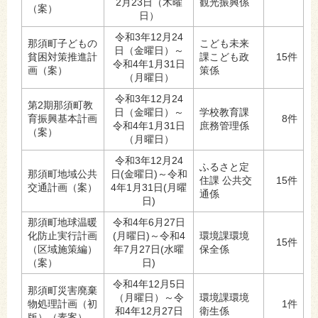
2月23日（木曜
観光振興係
（案）
日）
令和3年12月24
那須町子どもの
こども未来
日（金曜日）～
貧困対策推進計
課こども政
15件
令和4年1月31日
画（案）
策係
（月曜日）
令和3年12月24
第2期那須町教
日（金曜日）～
学校教育課
育振興基本計画
8件
令和4年1月31日
庶務管理係
（案）
（月曜日）
令和3年12月24
ふるさと定
那須町地域公共
日(金曜日)～令和
住課 公共交
15件
交通計画（案）
4年1月31日(月曜
通係
日)
那須町地球温暖
令和4年6月27日
化防止実行計画
(月曜日)～令和4
環境課環境
15件
（区域施策編）
年7月27日(水曜
保全係
（案）
日)
令和4年12月5日
那須町災害廃棄
（月曜日）～令
環境課環境
物処理計画（初
1件
和4年12月27日
衛生係
版）（素案）