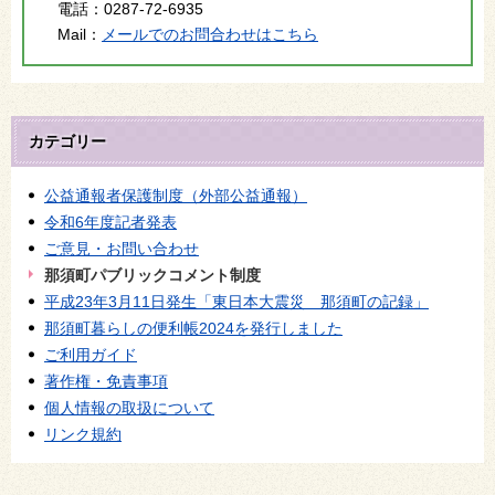
電話：
0287-72-6935
Mail：
メールでのお問合わせはこちら
カテゴリー
公益通報者保護制度（外部公益通報）
令和6年度記者発表
ご意見・お問い合わせ
那須町パブリックコメント制度
平成23年3月11日発生「東日本大震災 那須町の記録」
那須町暮らしの便利帳2024を発行しました
ご利用ガイド
著作権・免責事項
個人情報の取扱について
リンク規約