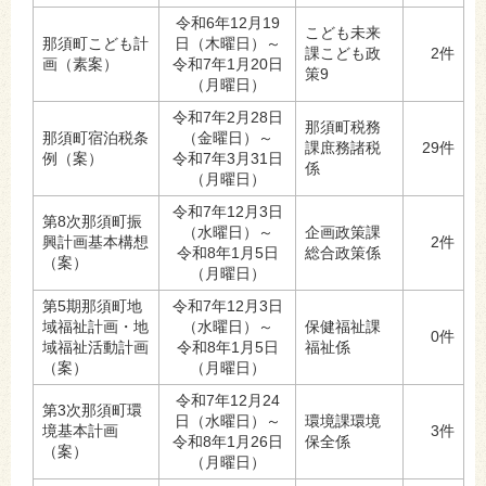
令和6年12月19
こども未来
那須町こども計
日（木曜日）～
課こども政
2件
画（素案）
令和7年1月20日
策9
（月曜日）
令和7年2月28日
那須町税務
那須町宿泊税条
（金曜日）～
課庶務諸税
29件
例（案）
令和7年3月31日
係
（月曜日）
令和7年12月3日
第8次那須町振
（水曜日）～
企画政策課
興計画基本構想
2件
令和8年1月5日
総合政策係
（案）
（月曜日）
第5期那須町地
令和7年12月3日
域福祉計画・地
（水曜日）～
保健福祉課
0件
域福祉活動計画
令和8年1月5日
福祉係
（案）
（月曜日）
令和7年12月24
第3次那須町環
日（水曜日）～
環境課環境
境基本計画
3件
令和8年1月26日
保全係
（案）
（月曜日）