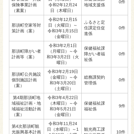
0件
保険事業計画
令和2年12月24
地域支援係
（素案）
日（木曜日）
令和2年12月15
ふるさと定
那須町空家等対
日（火曜日）～
住課定住促
0件
策計画（案）
令和3年1月15日
進係
（金曜日）
令和3年2月1日
保健福祉課
那須町障がい者
（月曜日）～令
障がい者福
0件
計画等（案）
和3年3月2日（火
祉係
曜日）
令和3年2月19日
那須町公共施設
（金曜日）～令
総務課契約
個別施設計画
0件
和3年3月20日
管理係
（案）
（土曜日）
第4期那須町地
令和3年4月22日
域福祉計画・地
（木曜日）～令
保健福祉課
9件
域福祉活動計画
和3年5月21日
福祉係
（案）
（金曜日）
令和3年11月24
第4次那須町観
日（水曜日）～1
観光商工課
光振興基本計画
10件