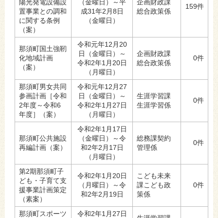
陽光発電設備設
（金曜日）～平
企画財政課
159件
置事業との調和
成31年2月8日
総合政策係
に関する条例
（金曜日）
（案）
令和元年12月20
那須町国土強靭
日（金曜日）～
企画財政課
化地域計画
0件
令和2年1月20日
総合政策係
（案）
（月曜日）
那須町男女共同
令和元年12月27
参画計画［令和
日（金曜日）～
生涯学習課
0件
2年度～令和6
令和2年1月27日
生涯学習係
年度］（案）
（月曜日）
令和2年1月17日
那須町公共施設
（金曜日）～令
総務課契約
0件
再編計画（案）
和2年2月17日
管理係
（月曜日）
第2期那須町子
令和2年1月20日
こども未来
ども・子育て支
（月曜日）～令
課こども政
0件
援事業計画策定
和2年2月19日
策係
（素案）
那須町スポーツ
令和2年1月27日
生涯学習課