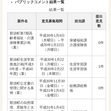
パブリックコメント結果一覧
結果一覧
提出
案件名
意見募集期間
担当課
意見
数
那須町第7期高
平成30年1月4日
齢者福祉・介護
（木曜日）～平
保健福祉課
保険事業計画
0件
成30年1月22日
介護保険係
（案）
（月曜日）
那須町生涯学習
平成30年1月22
推進計画[平成3
日（月曜日）～
生涯学習課
1件
0年度～平成40
平成30年2月22
生涯学習係
年度]（案）
日（木曜日）
平成30年11月30
那須町公文書の
日（金曜日）～
総務課総務
管理に関する条
0件
平成31年1月4日
係
例（案）
（金曜日）
那須町の自然環
境、景観等と太
平成31年1月4日