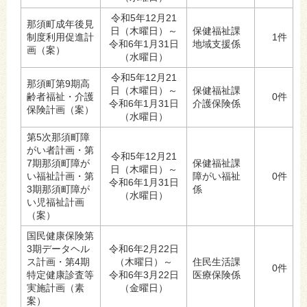
令和5年12月21
那須町成年後見
日（木曜日）～
保健福祉課
制度利用促進計
1件
令和6年1月31日
地域支援係
画（案）
（水曜日）
令和5年12月21
那須町第9期高
日（木曜日）～
保健福祉課
齢者福祉・介護
0件
令和6年1月31日
介護保険係
保険計画（案）
（水曜日）
第5次那須町障
がい者計画・第
令和5年12月21
7期那須町障が
保健福祉課
日（木曜日）～
い福祉計画・第
障がい福祉
0件
令和6年1月31日
3期那須町障が
係
（水曜日）
い児福祉計画
（案）
国民健康保険第
3期データヘル
令和6年2月22日
ス計画・第4期
（木曜日）～
住民生活課
0件
特定健康診査等
令和6年3月22日
医療保険係
実施計画（素
（金曜日）
案）