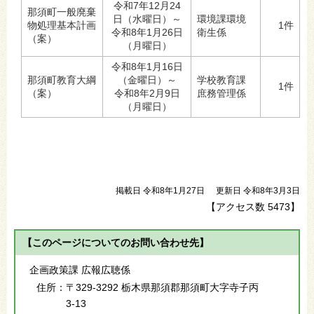
令和7年12月24
那須町一般廃棄
日（水曜日）～
環境課環境
物処理基本計画
1件
令和8年1月26日
衛生係
（案）
（月曜日）
令和8年1月16日
那須町教育大綱
（金曜日）～
学校教育課
1件
（案）
令和8年2月9日
庶務管理係
（月曜日）
掲載日 令和8年1月27日
更新日 令和8年3月3日
【アクセス数
5473
】
【このページについてのお問い合わせ先】
企画政策課 広報広聴係
住所：
〒329-3292 栃木県那須郡那須町大字寺子丙
3-13