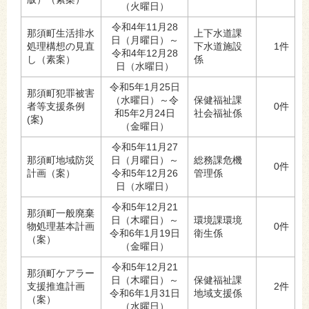
（火曜日）
令和4年11月28
那須町生活排水
上下水道課
日（月曜日）～
処理構想の見直
下水道施設
1件
令和4年12月28
し（素案）
係
日（水曜日）
令和5年1月25日
那須町犯罪被害
（水曜日）～令
保健福祉課
者等支援条例
0件
和5年2月24日
社会福祉係
(案)
（金曜日）
令和5年11月27
那須町地域防災
日（月曜日）～
総務課危機
0件
計画（案）
令和5年12月26
管理係
日（水曜日）
令和5年12月21
那須町一般廃棄
日（木曜日）～
環境課環境
物処理基本計画
0件
令和6年1月19日
衛生係
（案）
（金曜日）
令和5年12月21
那須町ケアラー
日（木曜日）～
保健福祉課
支援推進計画
2件
令和6年1月31日
地域支援係
（案）
（水曜日）