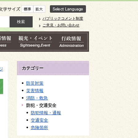
文字サイズ
パブリックコメント制度
ご意見・お問い合わせ
カテゴリー
ジ
防災対策
災害情報
消防・救急
防犯・交通安全
防犯情報・通報
交通安全
危険箇所