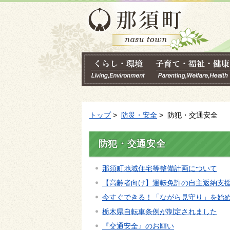
トップ
>
防災・安全
> 防犯・交通安全
防犯・交通安全
那須町地域住宅等整備計画について
【高齢者向け】運転免許の自主返納支
今すぐできる！「ながら見守り」を始
栃木県自転車条例が制定されました
『交通安全』のお願い