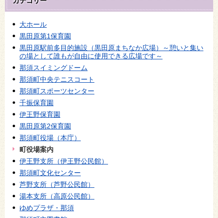
カテゴリー
大ホール
黒田原第1保育園
黒田原駅前多目的施設（黒田原まちなか広場）～憩いと集い
の場として誰もが自由に使用できる広場です～
那須スイミングドーム
那須町中央テニスコート
那須町スポーツセンター
千振保育園
伊王野保育園
黒田原第2保育園
那須町役場（本庁）
町役場案内
伊王野支所（伊王野公民館）
那須町文化センター
芦野支所（芦野公民館）
湯本支所（高原公民館）
ゆめプラザ・那須