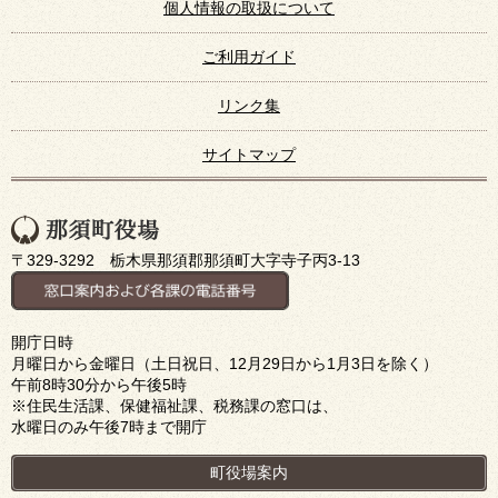
個人情報の取扱について
ご利用ガイド
リンク集
サイトマップ
〒329-3292 栃木県那須郡那須町大字寺子丙3-13
開庁日時
月曜日から金曜日（土日祝日、12月29日から1月3日を除く）
午前8時30分から午後5時
※住民生活課、保健福祉課、税務課の窓口は、
水曜日のみ午後7時まで開庁
町役場案内