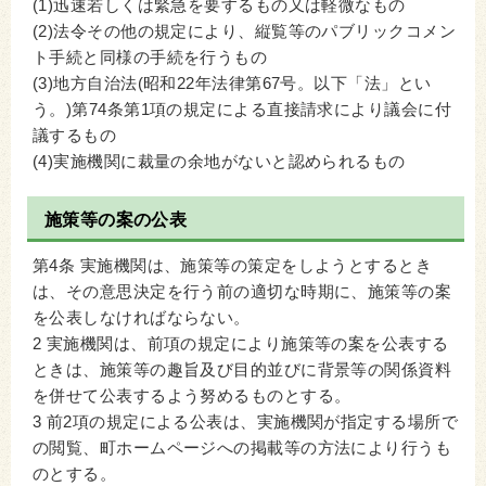
(1)迅速若しくは緊急を要するもの又は軽微なもの
(2)法令その他の規定により、縦覧等のパブリックコメン
ト手続と同様の手続を行うもの
(3)地方自治法(昭和22年法律第67号。以下「法」とい
う。)第74条第1項の規定による直接請求により議会に付
議するもの
(4)実施機関に裁量の余地がないと認められるもの
施策等の案の公表
第4条 実施機関は、施策等の策定をしようとするとき
は、その意思決定を行う前の適切な時期に、施策等の案
を公表しなければならない。
2 実施機関は、前項の規定により施策等の案を公表する
ときは、施策等の趣旨及び目的並びに背景等の関係資料
を併せて公表するよう努めるものとする。
3 前2項の規定による公表は、実施機関が指定する場所で
の閲覧、町ホームページへの掲載等の方法により行うも
のとする。