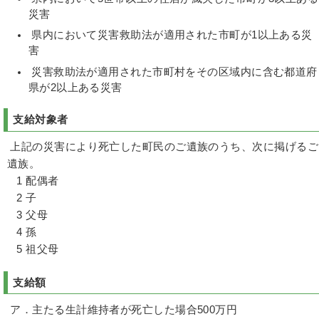
災害
県内において災害救助法が適用された市町が1以上ある災
害
災害救助法が適用された市町村をその区域内に含む都道府
県が2以上ある災害
支給対象者
上記の災害により死亡した町民のご遺族のうち、次に掲げるご
遺族。
1 配偶者
2 子
3 父母
4 孫
5 祖父母
支給額
ア．主たる生計維持者が死亡した場合500万円