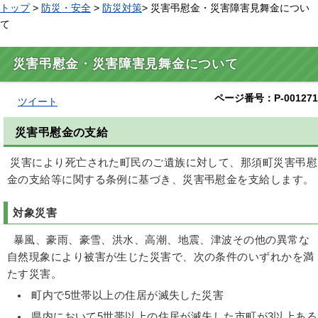
トップ
>
防災・安全
>
防災対策
> 災害弔慰金・災害障害見舞金につい
て
災害弔慰金・災害障害見舞金について
ページ番号：P-001271
ツイート
災害弔慰金の支給
災害により死亡された町民のご遺族に対して、那須町災害弔慰
金の支給等に関する条例に基づき、災害弔慰金を支給します。
対象災害
暴風、豪雨、豪雪、洪水、高潮、地震、津波その他の異常な
自然現象により被害が生じた災害で、次の条件のいずれかを満
たす災害。
町内で5世帯以上の住居が滅失した災害
県内において5世帯以上の住居が滅失した市町が3以上ある