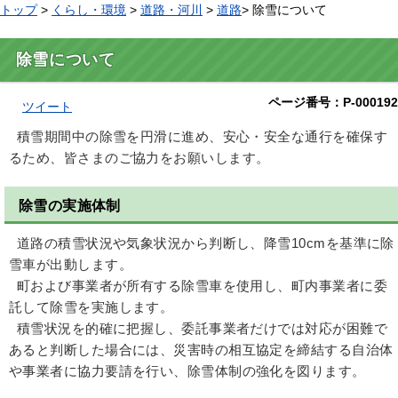
トップ
>
くらし・環境
>
道路・河川
>
道路
> 除雪について
除雪について
ページ番号：P-000192
ツイート
積雪期間中の除雪を円滑に進め、安心・安全な通行を確保す
るため、皆さまのご協力をお願いします。
除雪の実施体制
道路の積雪状況や気象状況から判断し、降雪10cmを基準に除
雪車が出動します。
町および事業者が所有する除雪車を使用し、町内事業者に委
託して除雪を実施します。
積雪状況を的確に把握し、委託事業者だけでは対応が困難で
あると判断した場合には、災害時の相互協定を締結する自治体
や事業者に協力要請を行い、除雪体制の強化を図ります。