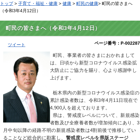
トップ
>
子育て・福祉・健康
>
健康
>
町民の健康
> 町民の皆さまへ
（令和3年4月12日）
町民の皆さまへ（令和3年4月12日）
ページ番号：P-002287
ツイート
町民、事業者の皆さまにおかれまして
は、日頃から新型コロナウイルス感染拡
大防止にご協力を賜り、心より感謝申し
上げます。
栃木県内の新型コロナウイルス感染症の
累計感染者数は、令和3年4月11日現在で
4,900人を超えております。
県は、警戒度レベルについて、新規感染
者数及び全療養者数が増加傾向にあり、3
月中旬以降の経路不明の新規感染者数は4割前後で推移してい
ることなど総合的に勘案し、
警戒度レベルを県版ステージ