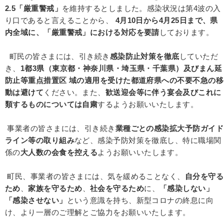
2.5「厳重警戒」
を維持するとしました。感染状況は第4波の入
り口であると言えることから、
4月10日から4月25日まで、県
内全域に、「厳重警戒」における対応を要請
しております。
町民の皆さまには、引き続き
感染防止対策を徹底
していただ
き、
1都3県（東京都・神奈川県・埼玉県・千葉県）及びまん延
防止等重点措置区 域の適用を受けた都道府県への不要不急の移
動は避けて
ください。また、
歓送迎会等に伴う宴会及びこれに
類するものについては自粛
するようお願いいたします。
事業者の皆さまには、引き続き
業種ごとの感染拡大予防ガイド
ライン等の取り組み
など、感染予防対策を徹底し、特に職場関
係の
大人数の会食を控える
ようお願いいたします。
町民、事業者の皆さまには、気を緩めることなく、
自分を守る
ため
、
家族を守るため
、
社会を守るため
に、
「感染しない」
「感染させない」
という意識を持ち、新型コロナの終息に向
け、より一層のご理解とご協力をお願いいたします。