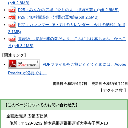
(pdf 2.8MB)
P25：みんなの広場（今月の人、那須文芸）
(pdf 2.9MB)
P26：無料相談会・消費の豆知識
(pdf 2.5MB)
P27：カレンダー（6・7月のカレンダー、今月の納税）
(pdf
2.1MB)
裏表紙：那須平成の森だより、こんにちは赤ちゃん、かっこ
う
(pdf 3.1MB)
【関連リンク】
PDFファイルをご覧いただくためには、Adobe
Reader が必要です。
掲載日 令和3年6月7日
更新日 令和3年6月29日
【アクセス数
】
【このページについてのお問い合わせ先】
企画政策課 広報広聴係
住所：
〒329-3292 栃木県那須郡那須町大字寺子丙3-13