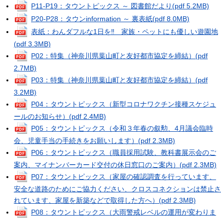
P11‐P19：タウントピックス ～ 図書館だより
(pdf 5.2MB)
P20‐P28：タウンinformation ～ 裏表紙
(pdf 8.0MB)
表紙：わんダフルな1日を‼ 家族・ペットにも優しい遊園地
(pdf 3.3MB)
P02：特集（神奈川県葉山町と友好都市協定を締結）
(pdf
2.7MB)
P03：特集（神奈川県葉山町と友好都市協定を締結）
(pdf
3.2MB)
P04：タウントピックス（新型コロナワクチン接種スケジュ
ールのお知らせ）
(pdf 2.4MB)
P05：タウントピックス（令和３年春の叙勲、4月議会臨時
会、児童手当の手続きをお願いします）
(pdf 2.3MB)
P06：タウントピックス（職員採用試験、教科書展示会のご
案内、マイナンバーカード交付の休日窓口のご案内）
(pdf 2.3MB)
P07：タウントピックス（家屋の確認調査を行っています、
安全な道路のためにご協力ください、クロスコネクションは禁止さ
れています、家屋を新築などで取得した方へ）
(pdf 2.3MB)
P08：タウントピックス（大雨警戒レベルの運用が変わりま