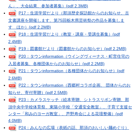
ん」、大会結果、参加者募集）
(pdf 2.3MB)
P17：生涯学習だより（那須歴史探訪館からのお知らせ、古
文書講座を開催します、第75回栃木県芸術祭の作品を募集しま
す ほか）
(pdf 2.2MB)
P18：生涯学習だより（教室・講座・受講生募集）
(pdf
2.4MB)
P19：図書館だより（図書館からのお知らせ）
(pdf 2.2MB)
P20：タウンinformation（ウイングヴィーナス・町営住宅の
入居者募集、各種団体からのお知らせ）
(pdf 2.2MB)
P21：タウンinformation（各種団体からのお知らせ）
(pdf
2.6MB)
P22：タウンinformation（西郷村コラボ企画、 団体からのお
知らせ、寄付寄贈）
(pdf 2.5MB)
P23：カメラスケッチ（絵本寄贈、シトラスリボン寄贈、那
須中央中学校体育祭、東陽小学校「交通安全教室」、子育て支援セ
ンター「和みのヨーガ教室」、芦野寿会による花壇整備）
(pdf
4.0MB)
P24：みんなの広場（表紙の話、那須のおいしい麺めぐり）