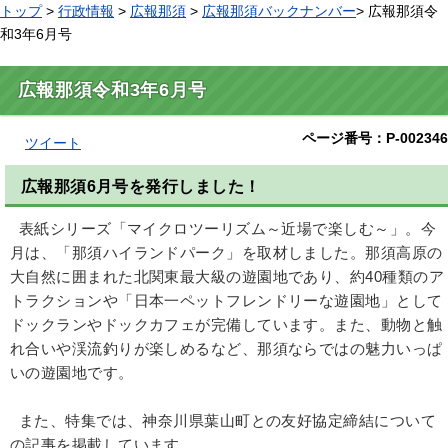
トップ
>
行政情報
>
広報那須
>
広報那須バックナンバー
> 広報那須令
和3年6月号
広報那須令和3年6月号
ページ番号：P-002346
ツイート
広報那須6月号を発行しました！
表紙シリーズ「マイクロツーリズム～近場で楽しむ～」。今
月は、「那須ハイランドパーク」を取材しました。那須高原の
大自然に囲まれた北関東最大級の遊園地であり、約40種類のア
トラクションや「日本一ペットフレンドリーな遊園地」として
ドックランやドックカフェが完備しています。また、動物と触
れ合いや渓流釣りが楽しめるなど、那須ならではの魅力いっぱ
いの遊園地です。
また、特集では、神奈川県葉山町との友好協定締結について
の記事を掲載しています。