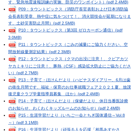
す、緊急地震速報訓練の実施、防災のワンポイント）
(pdf 2.4MB)
P09：タウントピックス（消防庁長官表彰および日本消防協
会長表彰受章、熱中症に気をつけて！、消火競技会が延期になりま
す、土砂災害防止月間）
(pdf 2.5MB)
P10：タウントピックス（第3回 ゼロカーボン通信）
(pdf
3.0MB)
P11：タウントピックス（ごみの減量にご協力ください、空
間放射線量測定結果）
(pdf 2.3MB)
P12：タウントピックス（クマの出没に注意！、クビアカツ
ヤカミキリにご注意！、豚熱（CSF）感染拡大防止にご協力くださ
い）
(pdf 2.7MB)
P13：子育て・ほけんだより（ハピナスダイアリー、6月は歯
の衛生月間です、福祉・保育のお仕事就職フェア２０２１夏、放課
後児童クラブ学童指導員募集 ほか）
(pdf 2.4MB)
P14：子育て・ほけんだより（保健だより、休日当番医診療
のお知らせ、わくわくキッズルームのお知らせ）
(pdf 2.4MB)
P15：生涯学習だより（いちご一会とちぎ国体通信～Vol.8
～）
(pdf 3.1MB)
P16：生涯学習だより（頑張る人を応援「相馬あすかさ