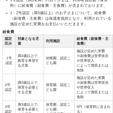
料）に給食費（副食費・主食費）が含まれております。
1・2号認定（満3歳以上）のお子さまについて、給食費
（副食費・主食費）は保護者負担となり、利用されている
施設が定めた実費をお支払いいただきます。
給食費
認定
対象となる児
給食費（副食費・主
利用施設
区分
童
食費）
施設が定めた実費
満3歳以上で、
※副食費は世帯状況
1号
幼稚園、認定こ
教育を希望す
や世帯収入
認定
ども園
る児童
によって徴収または
免除
施設が定めた実費
満3歳以上で、
※副食費は世帯状況
2号
保育園、認定こ
保育を必要と
や世帯収入
認定
ども園
する児童
によって徴収または
免除
満3歳以上で、
保育園、認定こ
3号
0円（保育料に含まれ
保育を必要と
ども園、
認定
る）