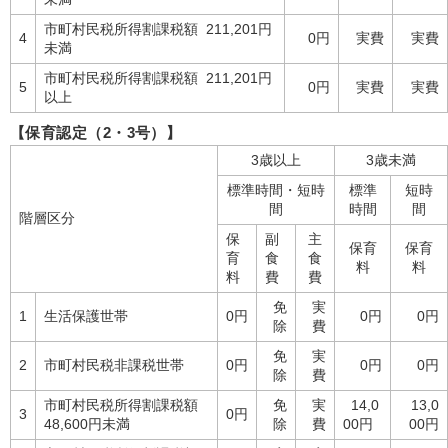
市町村民税所得割課税額 211,201円
4
0円
実費
実費
未満
市町村民税所得割課税額 211,201円
5
0円
実費
実費
以上
【保育認定（2・3号）】
3歳以上
3歳未満
標準時間・短時
標準
短時
間
時間
間
階層区分
保
副
主
保育
保育
育
食
食
料
料
料
費
費
免
実
1
生活保護世帯
0円
0円
0円
除
費
免
実
2
市町村民税非課税世帯
0円
0円
0円
除
費
市町村民税所得割課税額
免
実
14,0
13,0
3
0円
48,600円未満
除
費
00円
00円