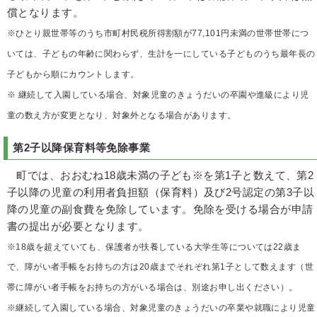
償となります。
※ひとり親世帯等のうち市町村民税所得割額が77,101円未満の世帯世帯につ
いては、子どもの年齢に関わらず、生計を一にしている子どものうち最年長の
子どもから順にカウントします。
※ 継続して入園している場合、対象児童のきょうだいの卒園や進級により児
童の数え方が変更となり、対象外となる場合があります。
第2子以降保育料等免除事業
町では、おおむね18歳未満の子ども※を第1子と数えて、第2
子以降の児童の利用者負担額（保育料）及び2号認定の第3子以
降の児童の副食費を免除しています。免除を受ける場合が申請
書の提出が必要となります。
※18歳を超えていても、保護者が扶養している大学生等については22歳ま
で、障がい者手帳をお持ちの方は20歳までそれぞれ第1子として数えます（世
帯に障がい者手帳をお持ちの方がいる場合は、別途お申し出ください）。
※継続して入園している場合、対象児童のきょうだいの卒業や就職により児童