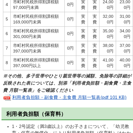
市町村民税所得割課税額
実
実
24,00
23,00
4
0円
97,000円未満
費
費
0円
0円
市町村民税所得割課税額
実
実
32,00
31,00
5
0円
169,000円未満
費
費
0円
0円
市町村民税所得割課税額
実
実
35,00
34,00
6
0円
301,000円未満
費
費
0円
0円
市町村民税所得割課税額
実
実
38,00
37,00
7
0円
397,000円未満
費
費
0円
0円
市町村民税所得割課税額
実
実
41,00
40,00
8
0円
397,000円以上
費
費
0円
0円
※その他、多子世帯やひとり親世帯等の減額、免除等の詳細が
反映された表については、別添「利用者負担額・副食費・主食
費 月額一覧表」をご確認ください
利用者負担額・副食費・主食費 月額一覧表(pdf 101 KB)
利用者負担額（保育料）
1・2号認定（満3歳以上）のお子さまについて、
「幼児教