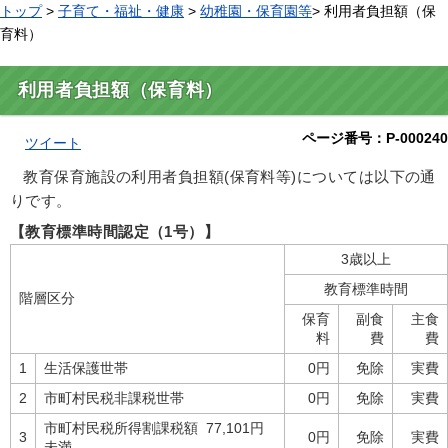
トップ
>
子育て・福祉・健康
>
幼稚園・保育園等
> 利用者負担額（保
育料）
利用者負担額（保育料）
ページ番号：P-000240
ツイート
教育保育施設の利用者負担額(保育料等)については以下の通
りです。
【教育標準時間認定（1号）】
3歳以上
教育標準時間
階層区分
保育
副食
主食
料
費
費
1
生活保護世帯
0円
免除
実費
2
市町村民税非課税世帯
0円
免除
実費
市町村民税所得割課税額 77,101円
3
0円
免除
実費
未満