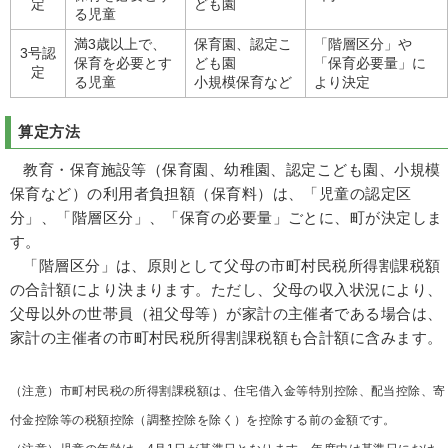
定
ども園
る児童
満3歳以上で、
保育園、認定こ
「階層区分」や
3号認
保育を必要とす
ども園
「保育必要量」に
定
る児童
小規模保育など
より決定
算定方法
教育・保育施設等（保育園、幼稚園、認定こども園、小規模
保育など）の利用者負担額（保育料）は、
「児童の認定区
分」、「階層区分」、「保育の必要量」
ごとに、町が決定しま
す。
「階層区分」は、原則として父母の市町村民税所得割課税額
の合計額により決まります。ただし、父母の収入状況により、
父母以外の世帯員（祖父母等）が家計の主催者である場合は、
家計の主催者の市町村民税所得割課税額も合計額に含みます。
（注意）市町村民税の所得割課税額は、住宅借入金等特別控除、配当控除、寄
付金控除等の税額控除（調整控除を除く）を控除する前の金額です。