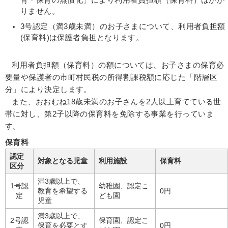
育・保育の無償化」により
利用者負担額（保育料）はかか
りません。
3号認定（満3歳未満）のお子さまについて、利用者負担額
(保育料)は保護者負担となります。
利用者負担額（保育料）の額については、お子さまの保育必
要量や保護者の市町村民税の所得割課税額に応じた「階層区
分」により決定します。
また、おおむね18歳未満のお子さんを2人以上育てている世
帯に対し、第2子以降の保育料を免除する事業を行っていま
す。
保育料
認定
対象となる児童
利用施設
保育料
区分
満3歳以上で、
1号認
幼稚園、認定こ
教育を希望する
0円
定
ども園
児童
満3歳以上で、
2号認
保育園、認定こ
保育を必要とす
0円