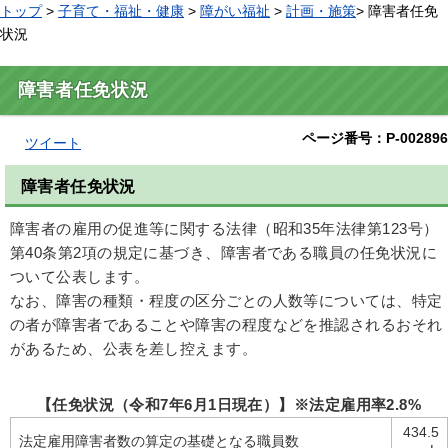
トップ
>
子育て・福祉・健康
>
障がい福祉
>
計画・施策
> 障害者任免
状況
障害者任免状況
ページ番号：P-002896
ツイート
障害者任免状況
障害者の雇用の促進等に関する法律（昭和35年法律第123号）
第40条第2項の規定に基づき、障害者である職員の任免状況に
ついて公表します。
なお、障害の種類・程度の区分ごとの人数等については、特定
の者が障害者であることや障害の程度などを推認されるおそれ
があるため、公表を差し控えます。
【任免状況（令和7年6月1日現在）】※法定雇用率2.8%
434.5
法定雇用障害者数の算定の基礎となる職員数