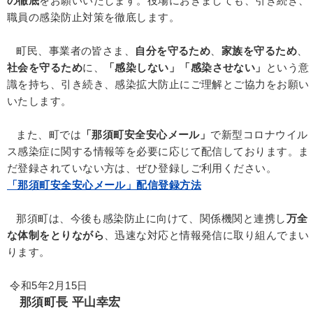
の徹底
をお願いいたします。役場におきましても、引き続き、
職員の感染防止対策を徹底します。
町民、事業者の皆さま、
自分を守るため
、
家族を守るため
、
社会を守るため
に、
「感染しない」「感染させない」
という意
識を持ち、引き続き、感染拡大防止にご理解とご協力をお願い
いたします。
また、町では
「那須町安全安心メール」
で新型コロナウイル
ス感染症に関する情報等を必要に応じて配信しております。ま
だ登録されていない方は、ぜひ登録しご利用ください。
「那須町安全安心メール」配信登録方法
那須町は、今後も感染防止に向けて、関係機関と連携し
万全
な体制をとりながら
、迅速な対応と情報発信に取り組んでまい
ります。
令和5年2月15日
那須町長 平山幸宏