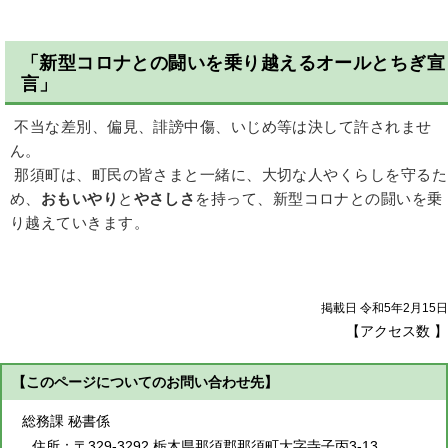
「新型コロナとの闘いを乗り越えるオールとちぎ宣
言」
不当な差別、偏見、誹謗中傷、いじめ等は決して許されませ
ん。
那須町は、町民の皆さまと一緒に、大切な人やくらしを守るた
め、
おもいやり
と
やさしさ
を持って、新型コロナとの闘いを乗
り越えていきます。
掲載日 令和5年2月15日
【アクセス数
】
【このページについてのお問い合わせ先】
総務課 秘書係
住所：
〒329-3292 栃木県那須郡那須町大字寺子丙3-13