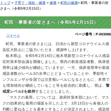
トップ
>
子育て・福祉・健康
>
健康
>
町民の健康
> 町民・事業者の皆
さまへ（令和5年2月15日）
町民・事業者の皆さまへ（令和5年2月15日）
ページ番号：P-003086
ツイート
町民、事業者の皆さまには、日頃から新型コロナウイルス感
染拡大防止にご協力いただき、感謝申し上げます。
栃木県は、令和5年2月14日に栃木県新型コロナウイルス感染
症対策本部会議を開催しました。県内の新規感染者数、病床使
用率は減少傾向が継続していますが、一方、病床使用率や新規
感染者数がレベル2の水準にとどまっていることや、季節性イ
ンフルエンザが全国では注意報レベルになるとともに、本県で
も増加傾向が継続していること等を総合的に勘案し、県は、
警
戒度レベル2を維持
することとしました。
「マスクの着用」については、政府対策本部において、マス
クの効果的な着用の場面を示した上で、3月13日から各個人の
判断に委ねることを基本とすることが決定されました。感染状