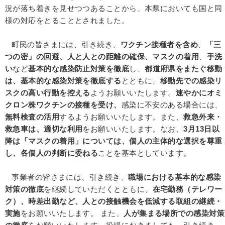
況が落ち着きを見せつつあることから、本県においても国と同
様の対応をとることとされました。
町民の皆さまには、引き続き、
ワクチン接種者を含め
、
「三
つの密」の回避、人と人との距離の確保、マスクの着用
、
手洗
い
など
基本的な感染防止対策を徹底
し、
都道府県をまたぐ移動
は、基本的な感染対策を徹底する
とともに、
移動先での感染リ
スクの高い行動を控える
ようお願いいたします。
速やかにオミ
クロン株ワクチンの接種を受け、
感染に不安のある場合には、
無料検査の活用
するようお願いいたします。また、
救急外来・
救急車は、適切な利用
をお願いいたします。なお、
3月13日以
降は「マスクの着用」については、個人の主体的な選択を尊重
し、各個人の判断に委ねる
ことを基本としています。
事業者の皆さまには、引き続き、
職場における基本的な感染
対策の徹底
を継続していただくとともに、
在宅勤務（テレワー
ク）、時差出勤など、人との接触機会を低減する取組の継続・
実施
をお願いいたします。 また、
人が集まる場所での感染対策