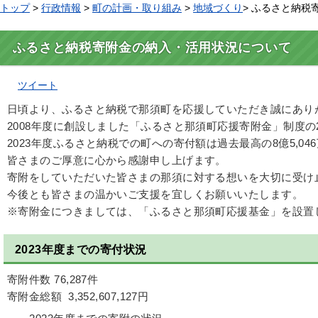
トップ
>
行政情報
>
町の計画・取り組み
>
地域づくり
> ふるさと納
ふるさと納税寄附金の納入・活用状況について
ツイート
日頃より、ふるさと納税で那須町を応援していただき誠にあり
2008年度に創設しました「ふるさと那須町応援寄附金」制度の
2023年度ふるさと納税での町への寄付額は過去最高の8億5,04
皆さまのご厚意に心から感謝申し上げます。
寄附をしていただいた皆さまの那須に対する想いを大切に受け
今後とも皆さまの温かいご支援を宜しくお願いいたします。
※寄附金につきましては、「ふるさと那須町応援基金」を設置
2023年度までの寄付状況
寄附件数 76,287件
寄附金総額 3,352,607,127円