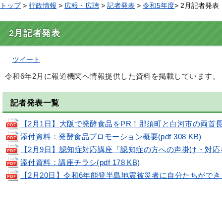
トップ
>
行政情報
>
広報・広聴
>
記者発表
>
令和5年度
> 2月記者発表
2月記者発表
ツイート
令和6年2月に報道機関へ情報提供した資料を掲載しています。
記者発表一覧
【2月1日】大阪で発酵食品をPR！那須町と白河市の両首長による
添付資料：発酵食品プロモーション概要(pdf 308 KB)
【2月9日】認知症対応講座「認知症の方への声掛け・対応を学ぼ
添付資料：講座チラシ(pdf 178 KB)
【2月20日】令和6年能登半島地震被災者に自分たちができる