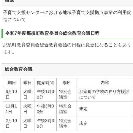
子育て支援センターにおける地域子育て支援拠点事業の利用促
進について
令和7年度那須町教育委員会総合教育会議日程
那須町教育委員会総合教育会議の日程は変更になることもあり
ます。
総合教育会議
期日
曜日
開始時間
場所
内容
6月10
火曜
午後1時3
特別会
那須町の学校の在り方検討
日
日
0分
議室
について
11月1
火曜
午後3時3
特別会
未定
1日
日
0分
議室
2月10
火曜
午後3時3
特別会
未定
日
日
0分
議室